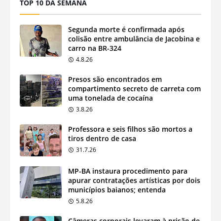
TOP 10 DA SEMANA
Segunda morte é confirmada após
colisão entre ambulância de Jacobina e
carro na BR-324
4.8.26
Presos são encontrados em
compartimento secreto de carreta com
uma tonelada de cocaína
3.8.26
Professora e seis filhos são mortos a
tiros dentro de casa
31.7.26
MP-BA instaura procedimento para
apurar contratações artísticas por dois
municípios baianos; entenda
5.8.26
Câmeras corporais levaram à prisão de