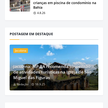
crianças em piscina de condomínio na
Bahia
4.8.26
POSTAGEM EM DESTAQUE
Jacobina
Jacobina: MP-BA recomenda suspensão
de atividades turísticas na Igreja de São
Miguel das Figuras
Redação
16.9.25