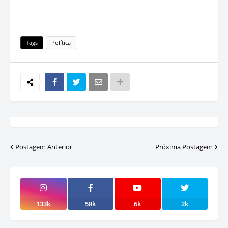
Tags
Política
Postagem Anterior
Próxima Postagem
133k
58k
6k
2k