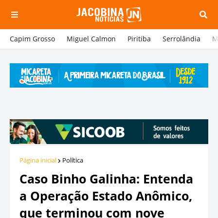
Capim Grosso
Miguel Calmon
Piritiba
Serrolândia
M
Página inicial
Política
Caso Binho Galinha: Entenda
a Operação Estado Anômico,
que terminou com nove