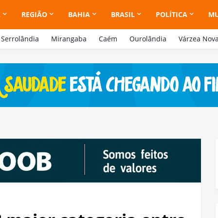
A
REGIÃO
BAHIA
BRASIL
POLÍTICA
M
Serrolândia
Mirangaba
Caém
Ourolândia
Várzea Nov