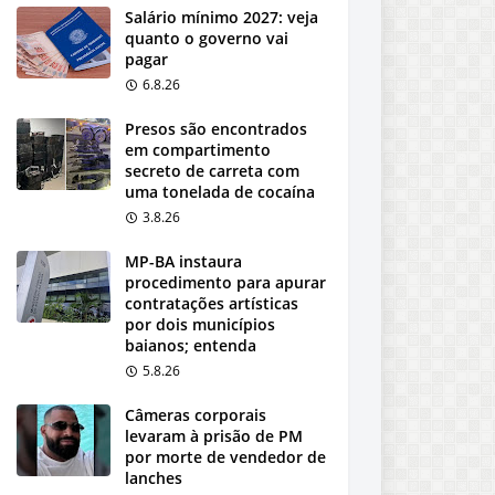
Salário mínimo 2027: veja
quanto o governo vai
pagar
6.8.26
Presos são encontrados
em compartimento
secreto de carreta com
uma tonelada de cocaína
3.8.26
MP-BA instaura
procedimento para apurar
contratações artísticas
por dois municípios
baianos; entenda
5.8.26
Câmeras corporais
levaram à prisão de PM
por morte de vendedor de
lanches