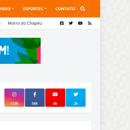
UNDO
ESPORTES
CONTATO
a
Morro do Chapéu
133k
58k
6k
2k