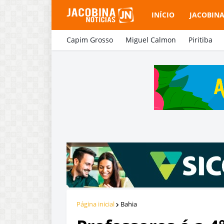
INÍCIO
JACOBIN
Capim Grosso
Miguel Calmon
Piritiba
Página inicial
Bahia