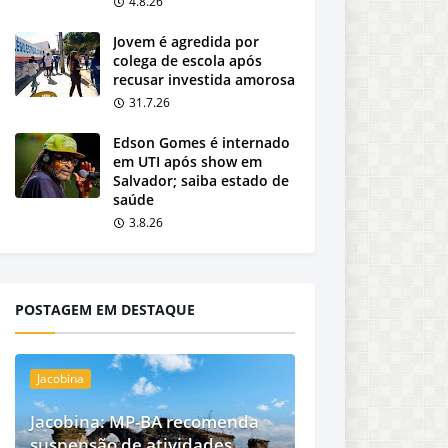
4.8.26
Jovem é agredida por
colega de escola após
recusar investida amorosa
31.7.26
Edson Gomes é internado
em UTI após show em
Salvador; saiba estado de
saúde
3.8.26
POSTAGEM EM DESTAQUE
Jacobina
Jacobina: MP-BA recomenda
suspensão de atividades