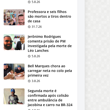
5.8.26
Professora e seis filhos
são mortos a tiros dentro
de casa
31.7.26
Jerônimo Rodrigues
comenta prisão de PM
investigada pela morte de
Léo Lanches
5.8.26
Bell Marques chora ao
carregar neta no colo pela
primeira vez
3.8.26
Segunda morte é
confirmada após colisão
entre ambulância de
Jacobina e carro na BR-324