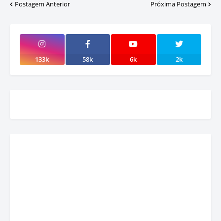
Postagem Anterior
Próxima Postagem
133k
58k
6k
2k