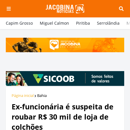
Capim Grosso
Miguel Calmon
Piritiba
Serrolândia
M
Página inicial
Bahia
Ex-funcionária é suspeita de
roubar R$ 30 mil de loja de
colchões