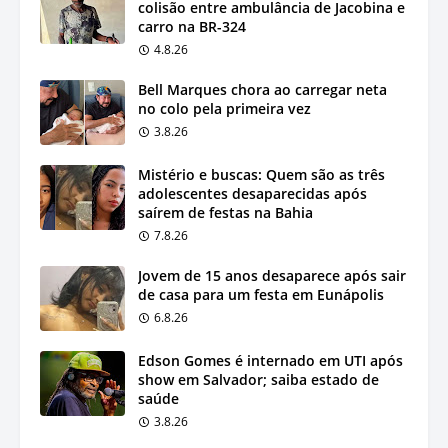
colisão entre ambulância de Jacobina e
carro na BR-324
4.8.26
Bell Marques chora ao carregar neta
no colo pela primeira vez
3.8.26
Mistério e buscas: Quem são as três
adolescentes desaparecidas após
saírem de festas na Bahia
7.8.26
Jovem de 15 anos desaparece após sair
de casa para um festa em Eunápolis
6.8.26
Edson Gomes é internado em UTI após
show em Salvador; saiba estado de
saúde
3.8.26