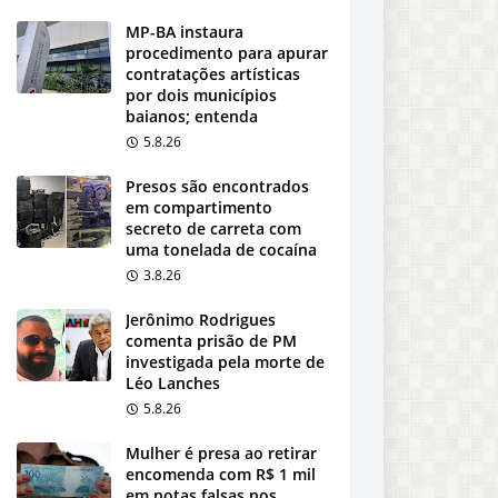
MP-BA instaura
procedimento para apurar
contratações artísticas
por dois municípios
baianos; entenda
5.8.26
Presos são encontrados
em compartimento
secreto de carreta com
uma tonelada de cocaína
3.8.26
Jerônimo Rodrigues
comenta prisão de PM
investigada pela morte de
Léo Lanches
5.8.26
Mulher é presa ao retirar
encomenda com R$ 1 mil
em notas falsas nos