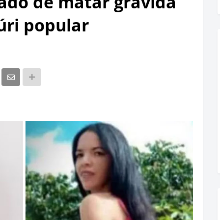
ado de matar grávida
júri popular