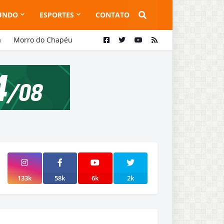
UNDO
ESPORTES
CONTATO
a
Morro do Chapéu
133k
58k
6k
2k