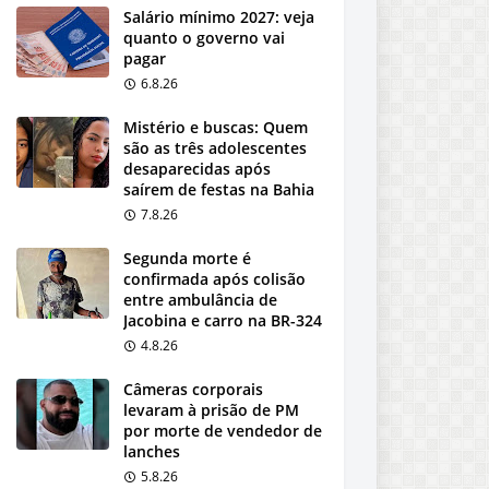
Salário mínimo 2027: veja
quanto o governo vai
pagar
6.8.26
Mistério e buscas: Quem
são as três adolescentes
desaparecidas após
saírem de festas na Bahia
7.8.26
Segunda morte é
confirmada após colisão
entre ambulância de
Jacobina e carro na BR-324
4.8.26
Câmeras corporais
levaram à prisão de PM
por morte de vendedor de
lanches
5.8.26