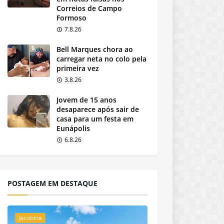
Correios de Campo
Formoso
7.8.26
Bell Marques chora ao
carregar neta no colo pela
primeira vez
3.8.26
Jovem de 15 anos
desaparece após sair de
casa para um festa em
Eunápolis
6.8.26
POSTAGEM EM DESTAQUE
Jacobina