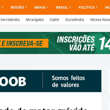
A
REGIÃO
BAHIA
BRASIL
POLÍTICA
M
Serrolândia
Mirangaba
Caém
Ourolândia
Várzea Nov