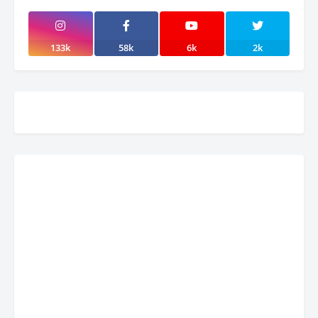
133k
58k
6k
2k