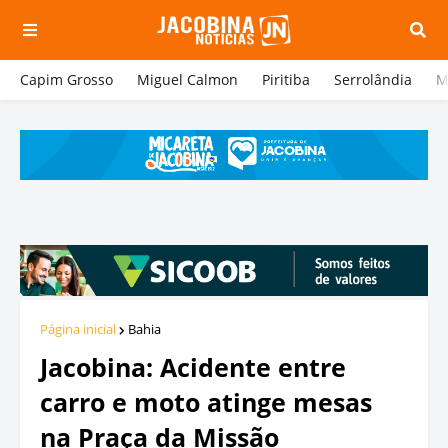
Capim Grosso
Miguel Calmon
Piritiba
Serrolândia
M
Página inicial
Bahia
Jacobina: Acidente entre
carro e moto atinge mesas
na Praça da Missão