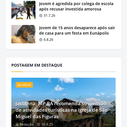
Jovem é agredida por colega de escola
após recusar investida amorosa
31.7.26
Jovem de 15 anos desaparece após sair
de casa para um festa em Eunápolis
6.8.26
POSTAGEM EM DESTAQUE
Jacobina
Jacobina: MP-BA recomenda suspensão
de atividades turísticas na Igreja de São
Miguel das Figuras
Redação
16.9.25