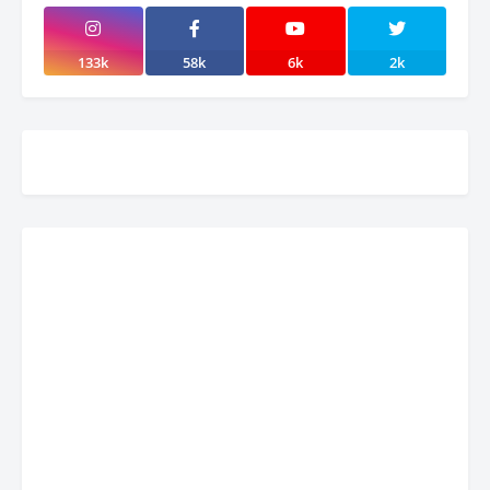
133k
58k
6k
2k