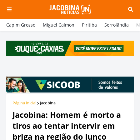
Capim Grosso
Miguel Calmon
Piritiba
Serrolândia
M
Página inicial
Jacobina
Jacobina: Homem é morto a
tiros ao tentar intervir em
briga na região do Junco