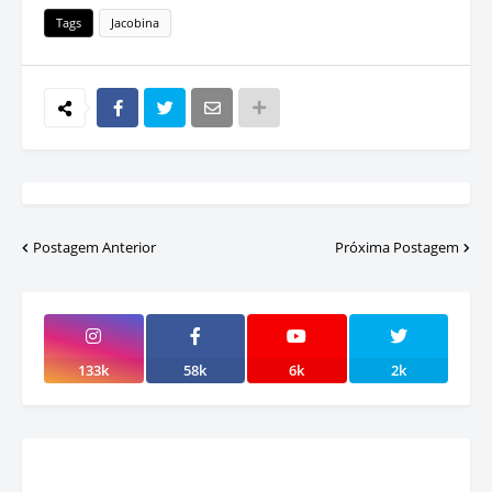
Tags
Jacobina
Postagem Anterior
Próxima Postagem
133k
58k
6k
2k