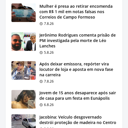
Mulher é presa ao retirar encomenda
com R$ 1 mil em notas falsas nos
Correios de Campo Formoso
7.8.26
Jerônimo Rodrigues comenta prisão de
PM investigada pela morte de Léo
Lanches
5.8.26
Após deixar emissora, repórter vira
locutor de loja e aposta em nova fase
na carreira
7.8.26
Jovem de 15 anos desaparece após sair
de casa para um festa em Eunápolis
6.8.26
Jacobina: Veículo desgovernado
destrói proteção de madeira no Centro