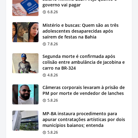
governo vai pagar
6.8.26
Mistério e buscas: Quem são as três
adolescentes desaparecidas após
saírem de festas na Bahia
7.8.26
Segunda morte é confirmada após
colisão entre ambulância de Jacobina e
carro na BR-324
4.8.26
Câmeras corporais levaram à prisão de
PM por morte de vendedor de lanches
5.8.26
MP-BA instaura procedimento para
apurar contratações artísticas por dois
municípios baianos; entenda
5.8.26