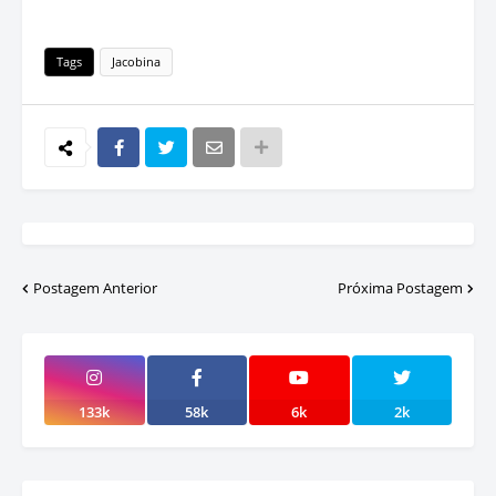
Tags
Jacobina
Postagem Anterior
Próxima Postagem
133k
58k
6k
2k