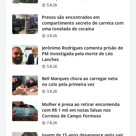
5.8.26
Presos são encontrados em
compartimento secreto de carreta com
uma tonelada de cocaína
3.8.26
Jerônimo Rodrigues comenta prisão de
PM investigada pela morte de Léo
Lanches
5.8.26
Bell Marques chora ao carregar neta
no colo pela primeira vez
3.8.26
Mulher é presa ao retirar encomenda
com R$ 1 mil em notas falsas nos
Correios de Campo Formoso
7.8.26
Jovem de 15 anos desaparece após sair