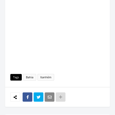
Tags
Bahia
Itanhém