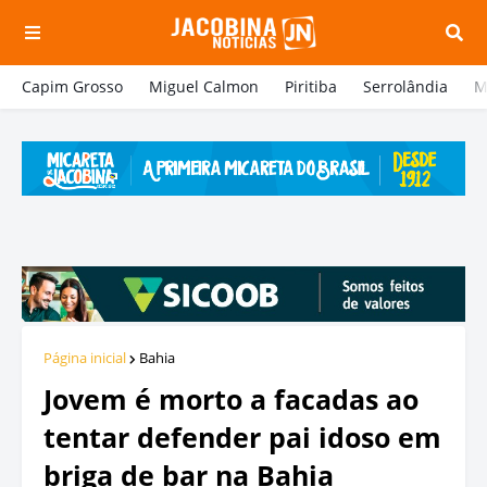
Capim Grosso
Miguel Calmon
Piritiba
Serrolândia
M
Página inicial
Bahia
Jovem é morto a facadas ao
tentar defender pai idoso em
briga de bar na Bahia