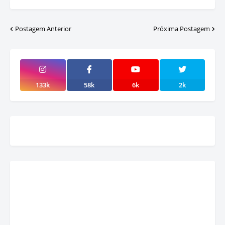
Postagem Anterior
Próxima Postagem
133k
58k
6k
2k