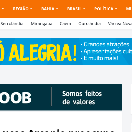
A
REGIÃO
BAHIA
BRASIL
POLÍTICA
M
Serrolândia
Mirangaba
Caém
Ourolândia
Várzea Nov