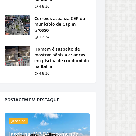
4.8.26
Correios atualiza CEP do
município de Capim
Grosso
1.2.24
Homem é suspeito de
mostrar pênis a crianças
em piscina de condomínio
na Bahia
4.8.26
POSTAGEM EM DESTAQUE
Jacobina
Jacobina: MP-BA recomenda