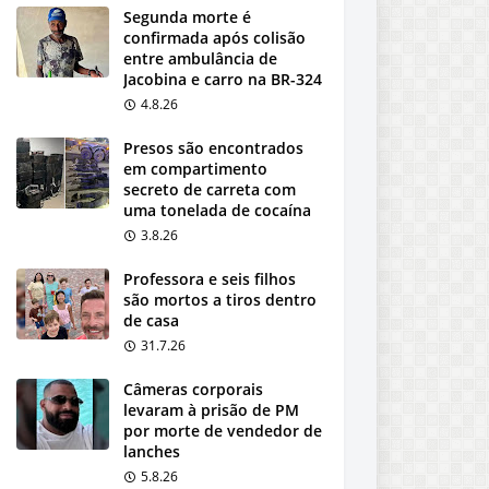
Segunda morte é
confirmada após colisão
entre ambulância de
Jacobina e carro na BR-324
4.8.26
Presos são encontrados
em compartimento
secreto de carreta com
uma tonelada de cocaína
3.8.26
Professora e seis filhos
são mortos a tiros dentro
de casa
31.7.26
Câmeras corporais
levaram à prisão de PM
por morte de vendedor de
lanches
5.8.26