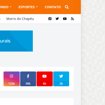
UNDO
ESPORTES
CONTATO
a
Morro do Chapéu
133k
58k
6k
2k