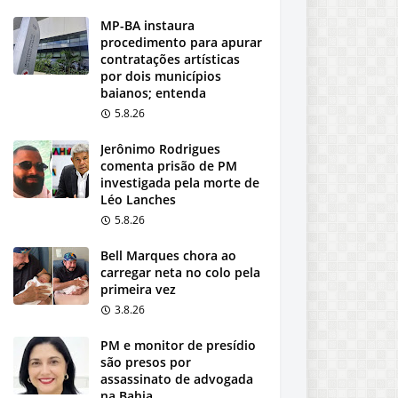
MP-BA instaura
procedimento para apurar
contratações artísticas
por dois municípios
baianos; entenda
5.8.26
Jerônimo Rodrigues
comenta prisão de PM
investigada pela morte de
Léo Lanches
5.8.26
Bell Marques chora ao
carregar neta no colo pela
primeira vez
3.8.26
PM e monitor de presídio
são presos por
assassinato de advogada
na Bahia