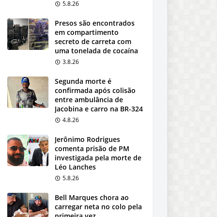
5.8.26
Presos são encontrados
em compartimento
secreto de carreta com
uma tonelada de cocaína
3.8.26
Segunda morte é
confirmada após colisão
entre ambulância de
Jacobina e carro na BR-324
4.8.26
Jerônimo Rodrigues
comenta prisão de PM
investigada pela morte de
Léo Lanches
5.8.26
Bell Marques chora ao
carregar neta no colo pela
primeira vez