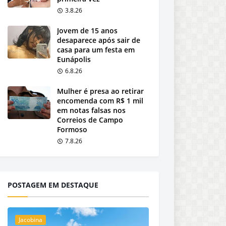
3.8.26
Jovem de 15 anos
desaparece após sair de
casa para um festa em
Eunápolis
6.8.26
Mulher é presa ao retirar
encomenda com R$ 1 mil
em notas falsas nos
Correios de Campo
Formoso
7.8.26
POSTAGEM EM DESTAQUE
Jacobina