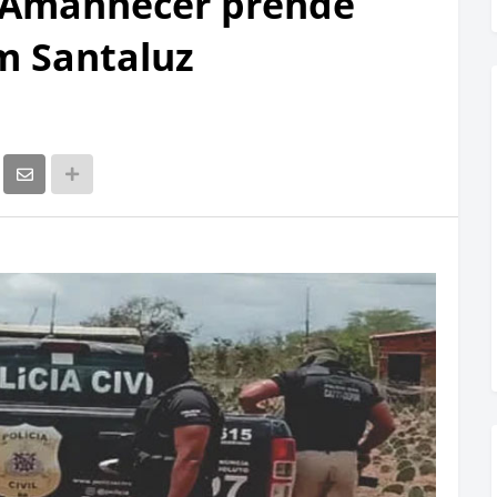
 Amanhecer prende
m Santaluz