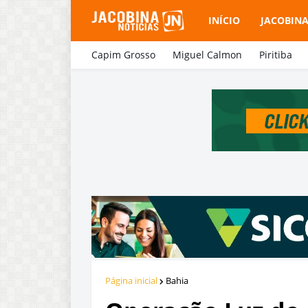
INÍCIO
JACOBIN
Capim Grosso
Miguel Calmon
Piritiba
Página inicial
Bahia