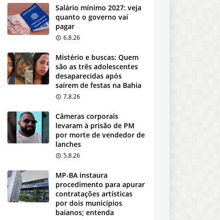
Salário mínimo 2027: veja
quanto o governo vai
pagar
6.8.26
Mistério e buscas: Quem
são as três adolescentes
desaparecidas após
saírem de festas na Bahia
7.8.26
Câmeras corporais
levaram à prisão de PM
por morte de vendedor de
lanches
5.8.26
MP-BA instaura
procedimento para apurar
contratações artísticas
por dois municípios
baianos; entenda