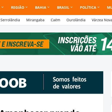
A
REGIÃO
BAHIA
BRASIL
POLÍTICA
M
Serrolândia
Mirangaba
Caém
Ourolândia
Várzea Nov