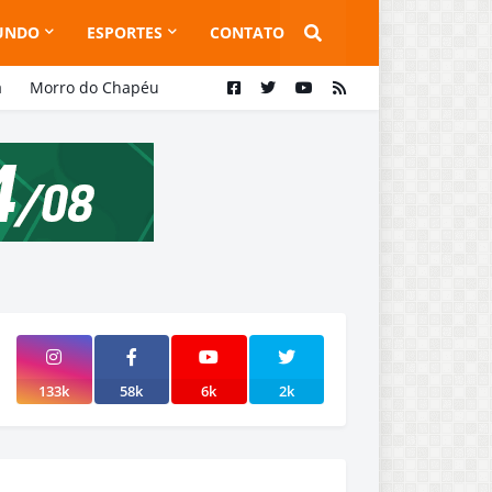
UNDO
ESPORTES
CONTATO
a
Morro do Chapéu
133k
58k
6k
2k