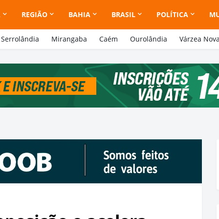
A
REGIÃO
BAHIA
BRASIL
POLÍTICA
M
Serrolândia
Mirangaba
Caém
Ourolândia
Várzea Nov