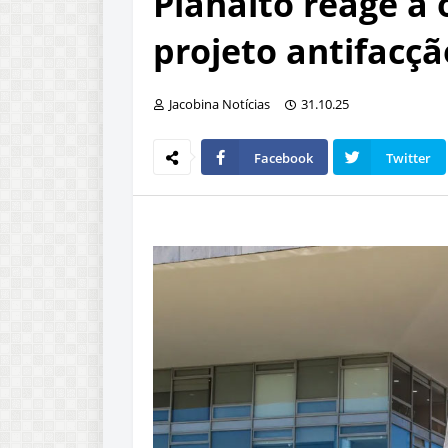
Planalto reage à 
projeto antifacçã
Jacobina Notícias
31.10.25
Facebook
Twitter