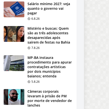
Salário mínimo 2027: veja
quanto o governo vai
pagar
6.8.26
Mistério e buscas: Quem
são as três adolescentes
desaparecidas após
saírem de festas na Bahia
7.8.26
MP-BA instaura
procedimento para apurar
contratações artísticas
por dois municípios
baianos; entenda
5.8.26
Câmeras corporais
levaram à prisão de PM
por morte de vendedor de
lanches