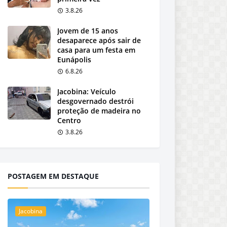
3.8.26
Jovem de 15 anos
desaparece após sair de
casa para um festa em
Eunápolis
6.8.26
Jacobina: Veículo
desgovernado destrói
proteção de madeira no
Centro
3.8.26
POSTAGEM EM DESTAQUE
Jacobina