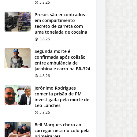
5.8.26
Presos são encontrados
em compartimento
secreto de carreta com
uma tonelada de cocaína
3.8.26
Segunda morte é
confirmada após colisão
entre ambulância de
Jacobina e carro na BR-324
4.8.26
Jerônimo Rodrigues
comenta prisão de PM
investigada pela morte de
Léo Lanches
5.8.26
Bell Marques chora ao
carregar neta no colo pela
primeira vez