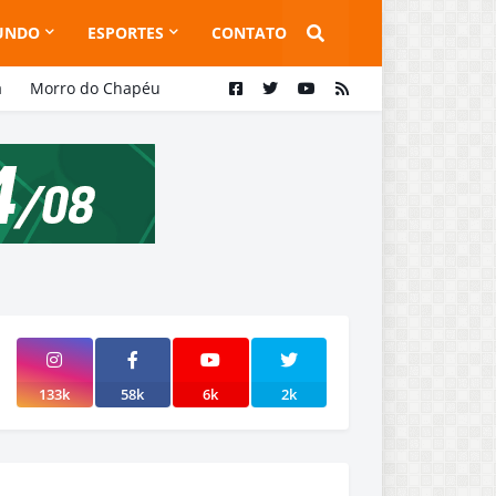
UNDO
ESPORTES
CONTATO
a
Morro do Chapéu
133k
58k
6k
2k