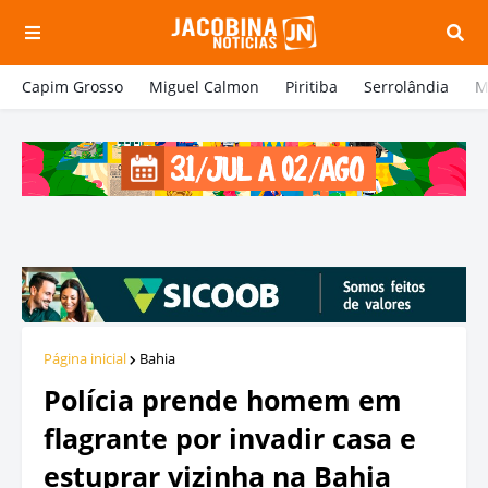
Capim Grosso
Miguel Calmon
Piritiba
Serrolândia
M
Página inicial
Bahia
Polícia prende homem em
flagrante por invadir casa e
estuprar vizinha na Bahia