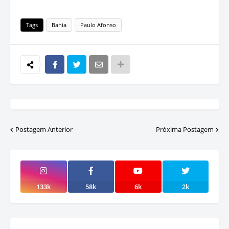
Tags
Bahia
Paulo Afonso
Postagem Anterior
Próxima Postagem
133k
58k
6k
2k