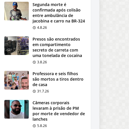
Segunda morte é
confirmada após colisão
entre ambulância de
Jacobina e carro na BR-324
4.8.26
Presos são encontrados
em compartimento
secreto de carreta com
uma tonelada de cocaína
3.8.26
Professora e seis filhos
são mortos a tiros dentro
de casa
31.7.26
Câmeras corporais
levaram à prisão de PM
por morte de vendedor de
lanches
5.8.26