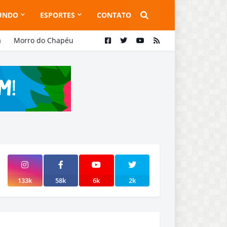
UNDO
ESPORTES
CONTATO
a
Morro do Chapéu
133k
58k
6k
2k