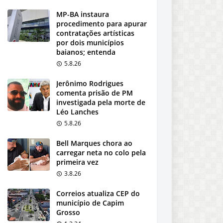
MP-BA instaura
procedimento para apurar
contratações artísticas
por dois municípios
baianos; entenda
5.8.26
Jerônimo Rodrigues
comenta prisão de PM
investigada pela morte de
Léo Lanches
5.8.26
Bell Marques chora ao
carregar neta no colo pela
primeira vez
3.8.26
Correios atualiza CEP do
município de Capim
Grosso