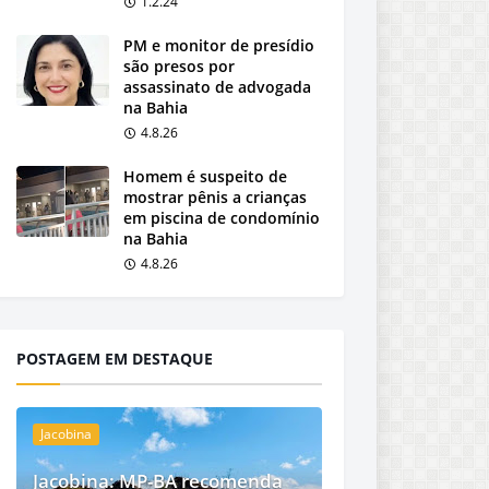
1.2.24
PM e monitor de presídio
são presos por
assassinato de advogada
na Bahia
4.8.26
Homem é suspeito de
mostrar pênis a crianças
em piscina de condomínio
na Bahia
4.8.26
POSTAGEM EM DESTAQUE
Jacobina
Jacobina: MP-BA recomenda