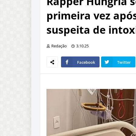
Rapper Hungria s
primeira vez apó
suspeita de into
Redação
3.10.25
Facebook
Twitter