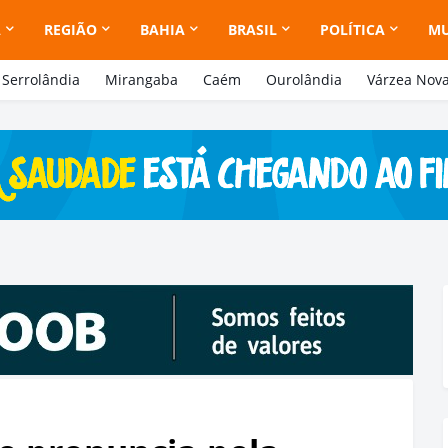
A
REGIÃO
BAHIA
BRASIL
POLÍTICA
M
Serrolândia
Mirangaba
Caém
Ourolândia
Várzea Nov