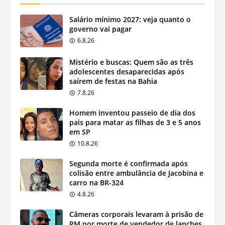
Salário mínimo 2027: veja quanto o
governo vai pagar
6.8.26
Mistério e buscas: Quem são as três
adolescentes desaparecidas após
saírem de festas na Bahia
7.8.26
Homem inventou passeio de dia dos
pais para matar as filhas de 3 e 5 anos
em SP
10.8.26
Segunda morte é confirmada após
colisão entre ambulância de Jacobina e
carro na BR-324
4.8.26
Câmeras corporais levaram à prisão de
PM por morte de vendedor de lanches