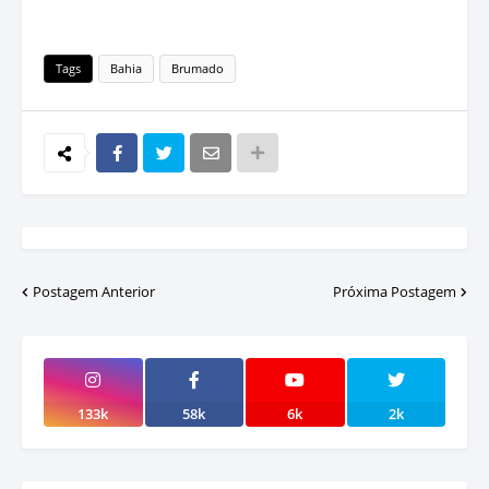
Tags
Bahia
Brumado
Postagem Anterior
Próxima Postagem
133k
58k
6k
2k