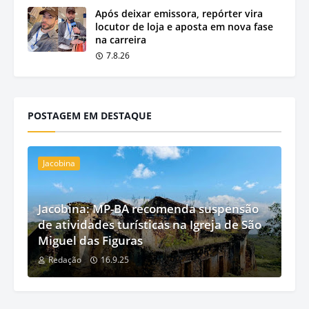
Após deixar emissora, repórter vira
locutor de loja e aposta em nova fase
na carreira
7.8.26
POSTAGEM EM DESTAQUE
Jacobina
Jacobina: MP-BA recomenda suspensão
de atividades turísticas na Igreja de São
Miguel das Figuras
Redação
16.9.25