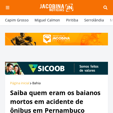
Capim Grosso
Miguel Calmon
Piritiba
Serrolândia
M
Página inicial
Bahia
Saiba quem eram os baianos
mortos em acidente de
ônibus em Pernambuco