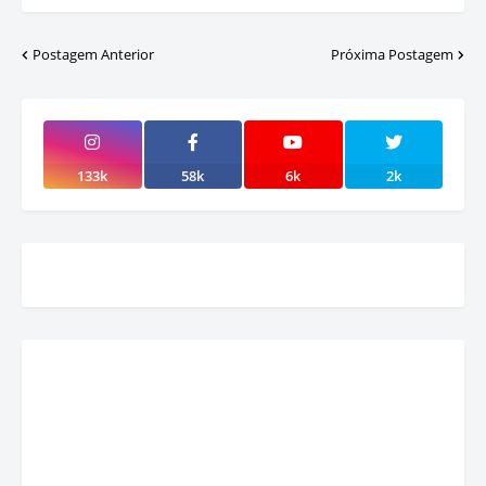
Postagem Anterior
Próxima Postagem
133k
58k
6k
2k