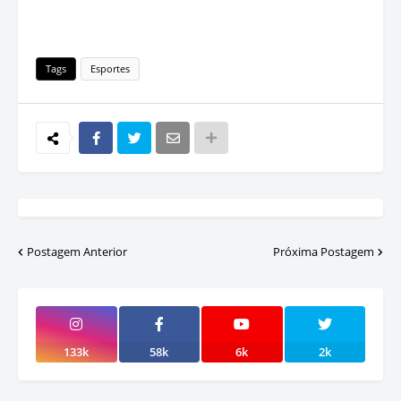
Tags
Esportes
Postagem Anterior
Próxima Postagem
133k
58k
6k
2k