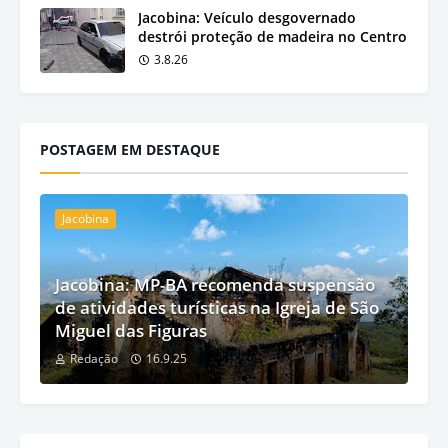
Jacobina: Veículo desgovernado
destrói proteção de madeira no Centro
3.8.26
POSTAGEM EM DESTAQUE
Jacobina
Jacobina: MP-BA recomenda suspensão
de atividades turísticas na Igreja de São
Miguel das Figuras
Redação
16.9.25