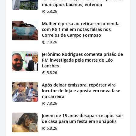
municípios baianos; entenda
5.8.26
Mulher é presa ao retirar encomenda
com R$ 1 mil em notas falsas nos
Correios de Campo Formoso
7.8.26
Jerônimo Rodrigues comenta prisão de
PM investigada pela morte de Léo
Lanches
5.8.26
Após deixar emissora, repórter vira
locutor de loja e aposta em nova fase
na carreira
7.8.26
Jovem de 15 anos desaparece após sair
de casa para um festa em Eunápolis
6.8.26