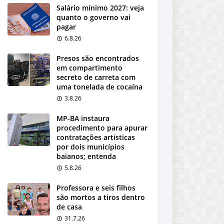
Salário mínimo 2027: veja
quanto o governo vai
pagar
6.8.26
Presos são encontrados
em compartimento
secreto de carreta com
uma tonelada de cocaína
3.8.26
MP-BA instaura
procedimento para apurar
contratações artísticas
por dois municípios
baianos; entenda
5.8.26
Professora e seis filhos
são mortos a tiros dentro
de casa
31.7.26