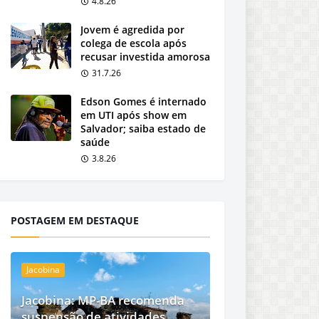
4.8.26
Jovem é agredida por
colega de escola após
recusar investida amorosa
31.7.26
Edson Gomes é internado
em UTI após show em
Salvador; saiba estado de
saúde
3.8.26
POSTAGEM EM DESTAQUE
Jacobina
Jacobina: MP-BA recomenda
suspensão de atividades