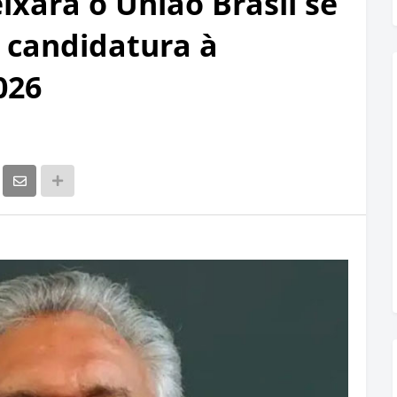
ixará o União Brasil se
a candidatura à
026