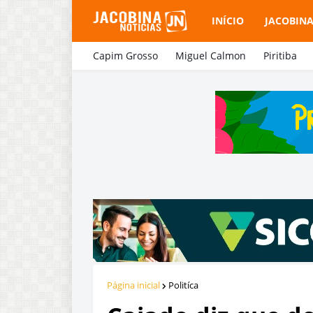
INÍCIO
JACOBIN
Capim Grosso
Miguel Calmon
Piritiba
Página inicial
Politíca