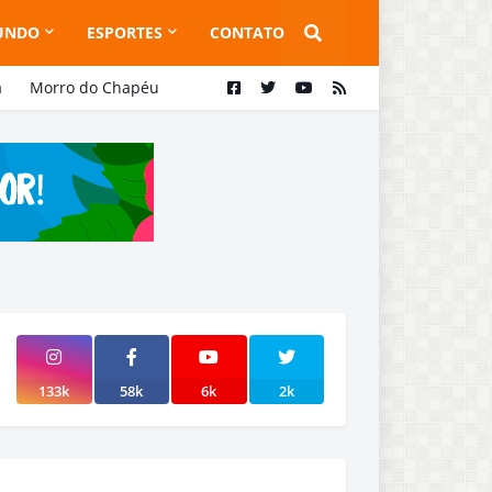
UNDO
ESPORTES
CONTATO
a
Morro do Chapéu
133k
58k
6k
2k