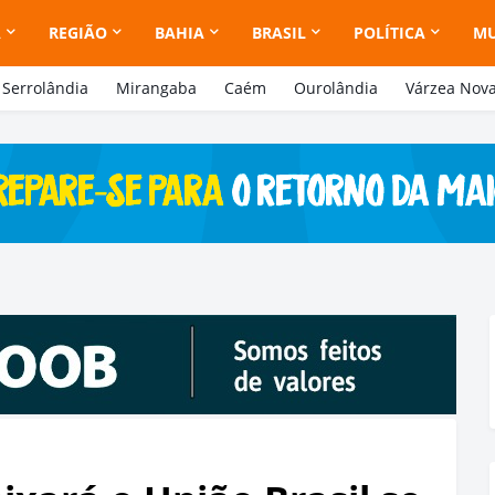
A
REGIÃO
BAHIA
BRASIL
POLÍTICA
M
Serrolândia
Mirangaba
Caém
Ourolândia
Várzea Nov