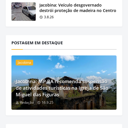
Jacobina: Veículo desgovernado
destrói proteção de madeira no Centro
3.8.26
POSTAGEM EM DESTAQUE
Jacobina
Jacobina: MP-BA recomenda suspensão
de atividades turísticas na Igreja de São
Miguel das Figuras
Redação
16.9.25