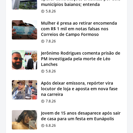
municípios baianos; entenda
5.8.26
Mulher é presa ao retirar encomenda
com R$ 1 mil em notas falsas nos
Correios de Campo Formoso
7.8.26
Jerônimo Rodrigues comenta prisão de
PM investigada pela morte de Léo
Lanches
5.8.26
Após deixar emissora, repórter vira
locutor de loja e aposta em nova fase
na carreira
7.8.26
Jovem de 15 anos desaparece após sair
de casa para um festa em Eunápolis
6.8.26