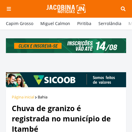
Capim Grosso
Miguel Calmon
Piritiba
Serrolândia
M
Página inicial
Bahia
Chuva de granizo é
registrada no município de
Itambé