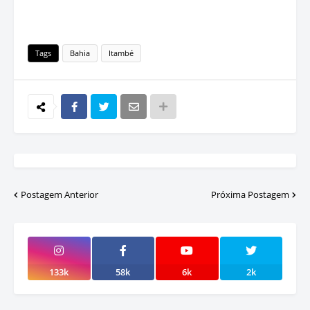
Tags
Bahia
Itambé
Postagem Anterior
Próxima Postagem
133k
58k
6k
2k