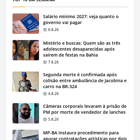
Salário mínimo 2027: veja quanto o
governo vai pagar
6.8.26
Mistério e buscas: Quem são as três
adolescentes desaparecidas após
saírem de festas na Bahia
7.8.26
Segunda morte é confirmada após
colisão entre ambulância de Jacobina e
carro na BR-324
4.8.26
Câmeras corporais levaram à prisão de
PM por morte de vendedor de lanches
5.8.26
MP-BA instaura procedimento para
apurar contratações artísticas por dois