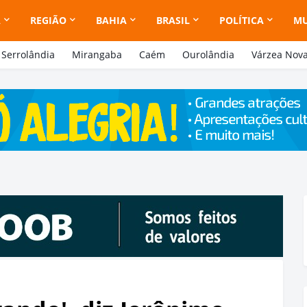
A
REGIÃO
BAHIA
BRASIL
POLÍTICA
M
Serrolândia
Mirangaba
Caém
Ourolândia
Várzea Nov