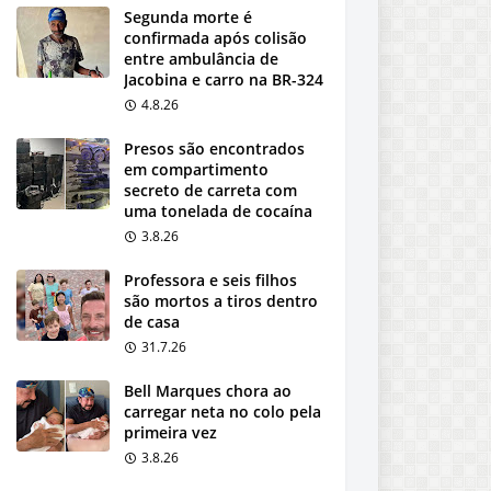
Segunda morte é
confirmada após colisão
entre ambulância de
Jacobina e carro na BR-324
4.8.26
Presos são encontrados
em compartimento
secreto de carreta com
uma tonelada de cocaína
3.8.26
Professora e seis filhos
são mortos a tiros dentro
de casa
31.7.26
Bell Marques chora ao
carregar neta no colo pela
primeira vez
3.8.26