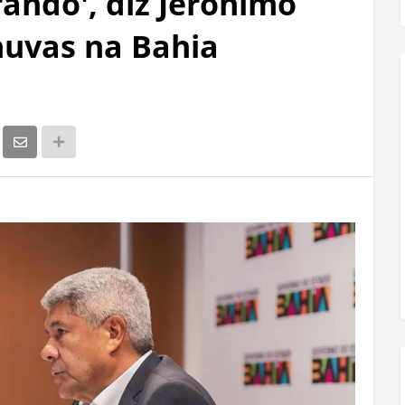
ando', diz Jerônimo
huvas na Bahia