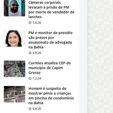
Câmeras corporais
levaram à prisão de PM
por morte de vendedor de
lanches
5.8.26
PM e monitor de presídio
são presos por
assassinato de advogada
na Bahia
4.8.26
Correios atualiza CEP do
município de Capim
Grosso
1.2.24
Homem é suspeito de
mostrar pênis a crianças
em piscina de condomínio
na Bahia
4.8.26