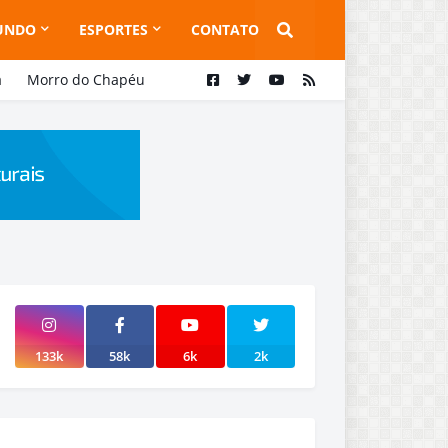
UNDO
ESPORTES
CONTATO
a
Morro do Chapéu
133k
58k
6k
2k