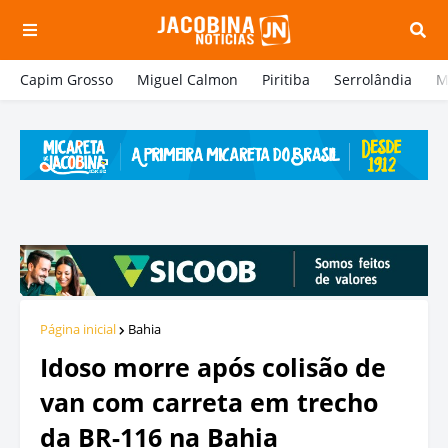
Capim Grosso
Miguel Calmon
Piritiba
Serrolândia
M
Página inicial
Bahia
Idoso morre após colisão de
van com carreta em trecho
da BR-116 na Bahia