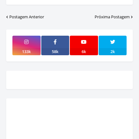
Postagem Anterior
Próxima Postagem
133k
58k
6k
2k