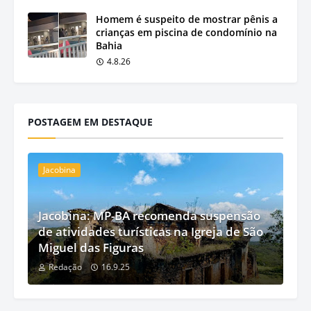
Homem é suspeito de mostrar pênis a
crianças em piscina de condomínio na
Bahia
4.8.26
POSTAGEM EM DESTAQUE
Jacobina
Jacobina: MP-BA recomenda suspensão
de atividades turísticas na Igreja de São
Miguel das Figuras
Redação
16.9.25