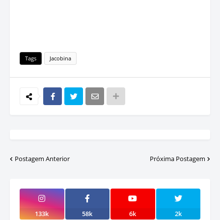
Tags
Jacobina
Postagem Anterior
Próxima Postagem
133k
58k
6k
2k