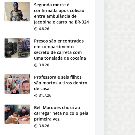
Segunda morte é
confirmada após colisão
entre ambulância de
Jacobina e carro na BR-324
4.8.26
Presos são encontrados
em compartimento
secreto de carreta com
uma tonelada de cocaína
3.8.26
Professora e seis filhos
são mortos a tiros dentro
de casa
31.7.26
Bell Marques chora ao
carregar neta no colo pela
primeira vez
3.8.26