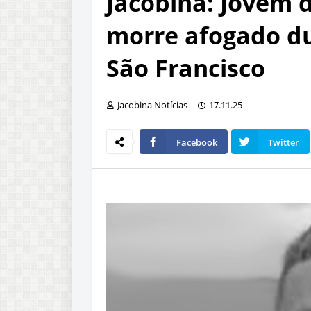
Jacobina: Jovem d
morre afogado du
São Francisco
Jacobina Notícias
17.11.25
Facebook
Twitter