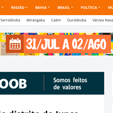
A
REGIÃO
BAHIA
BRASIL
POLÍTICA
M
Serrolândia
Mirangaba
Caém
Ourolândia
Várzea Nov