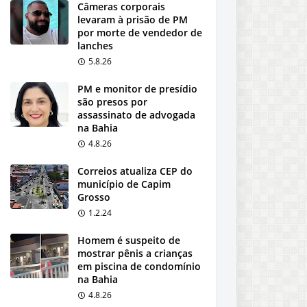
Câmeras corporais
levaram à prisão de PM
por morte de vendedor de
lanches
5.8.26
PM e monitor de presídio
são presos por
assassinato de advogada
na Bahia
4.8.26
Correios atualiza CEP do
município de Capim
Grosso
1.2.24
Homem é suspeito de
mostrar pênis a crianças
em piscina de condomínio
na Bahia
4.8.26