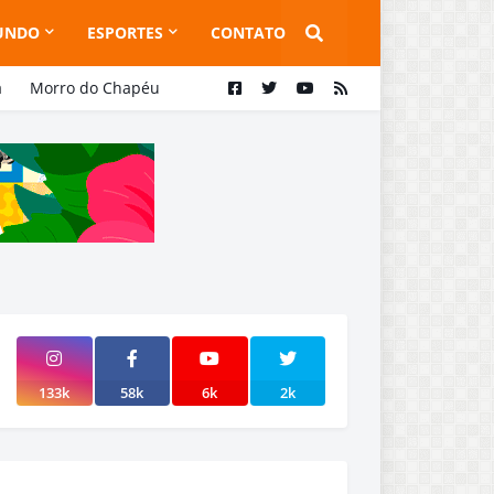
UNDO
ESPORTES
CONTATO
a
Morro do Chapéu
133k
58k
6k
2k