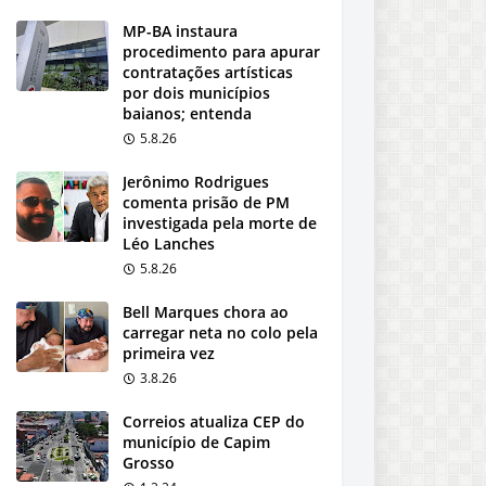
MP-BA instaura
procedimento para apurar
contratações artísticas
por dois municípios
baianos; entenda
5.8.26
Jerônimo Rodrigues
comenta prisão de PM
investigada pela morte de
Léo Lanches
5.8.26
Bell Marques chora ao
carregar neta no colo pela
primeira vez
3.8.26
Correios atualiza CEP do
município de Capim
Grosso