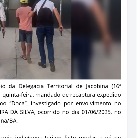
io da Delegacia Territorial de Jacobina (16ª
 quinta-feira, mandado de recaptura expedido
omo “Doca”, investigado por envolvimento no
RA DA SILVA, ocorrido no dia 01/06/2025, no
ina/BA.
dois indivíduos teriam feito rondas a pé no