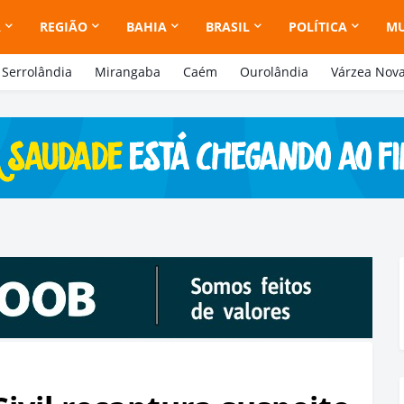
A
REGIÃO
BAHIA
BRASIL
POLÍTICA
M
Serrolândia
Mirangaba
Caém
Ourolândia
Várzea Nov