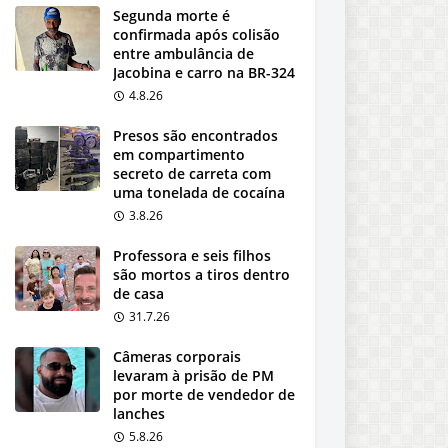
Segunda morte é
confirmada após colisão
entre ambulância de
Jacobina e carro na BR-324
4.8.26
Presos são encontrados
em compartimento
secreto de carreta com
uma tonelada de cocaína
3.8.26
Professora e seis filhos
são mortos a tiros dentro
de casa
31.7.26
Câmeras corporais
levaram à prisão de PM
por morte de vendedor de
lanches
5.8.26