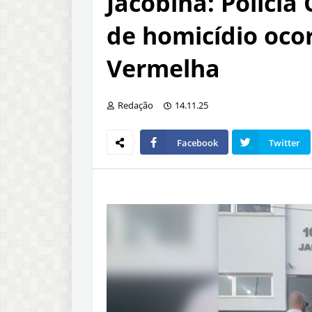
Jacobina: Polícia 
de homicídio oco
Vermelha
Redação
14.11.25
Facebook
Twitter