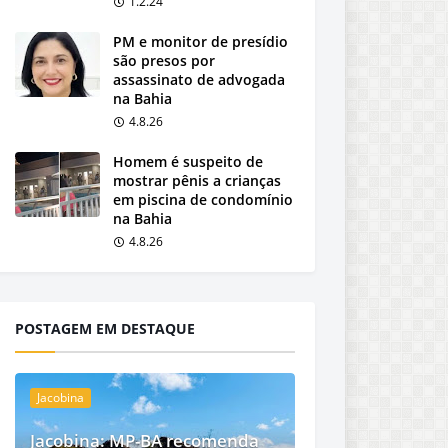
1.2.24
PM e monitor de presídio
são presos por
assassinato de advogada
na Bahia
4.8.26
Homem é suspeito de
mostrar pênis a crianças
em piscina de condomínio
na Bahia
4.8.26
POSTAGEM EM DESTAQUE
Jacobina
Jacobina: MP-BA recomenda