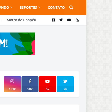
UNDO
ESPORTES
CONTATO
a
Morro do Chapéu
133k
58k
6k
2k