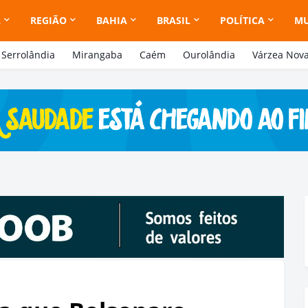
A
REGIÃO
BAHIA
BRASIL
POLÍTICA
M
Serrolândia
Mirangaba
Caém
Ourolândia
Várzea Nov