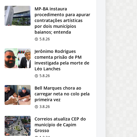
MP-BA instaura
procedimento para apurar
contratações artísticas
por dois municípios
baianos; entenda
5.8.26
Jerônimo Rodrigues
comenta prisão de PM
investigada pela morte de
Léo Lanches
5.8.26
Bell Marques chora ao
carregar neta no colo pela
primeira vez
3.8.26
Correios atualiza CEP do
município de Capim
Grosso