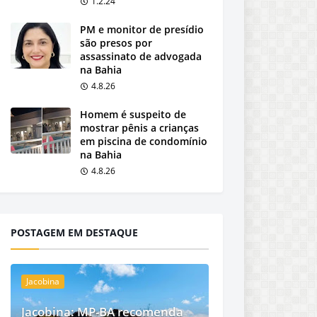
1.2.24
PM e monitor de presídio
são presos por
assassinato de advogada
na Bahia
4.8.26
Homem é suspeito de
mostrar pênis a crianças
em piscina de condomínio
na Bahia
4.8.26
POSTAGEM EM DESTAQUE
Jacobina
Jacobina: MP-BA recomenda