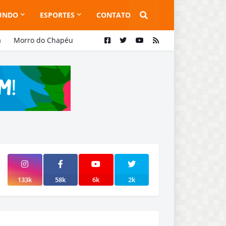
UNDO
ESPORTES
CONTATO
a
Morro do Chapéu
133k
58k
6k
2k