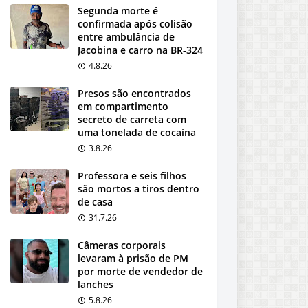
Segunda morte é
confirmada após colisão
entre ambulância de
Jacobina e carro na BR-324
4.8.26
Presos são encontrados
em compartimento
secreto de carreta com
uma tonelada de cocaína
3.8.26
Professora e seis filhos
são mortos a tiros dentro
de casa
31.7.26
Câmeras corporais
levaram à prisão de PM
por morte de vendedor de
lanches
5.8.26