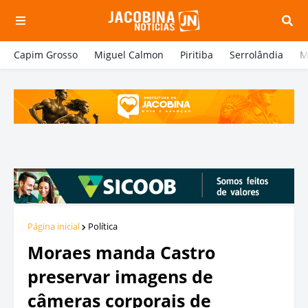
Capim Grosso
Miguel Calmon
Piritiba
Serrolândia
M
Página inicial
Política
Moraes manda Castro
preservar imagens de
câmeras corporais de