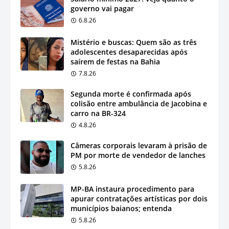
governo vai pagar
6.8.26
Mistério e buscas: Quem são as três
adolescentes desaparecidas após
saírem de festas na Bahia
7.8.26
Segunda morte é confirmada após
colisão entre ambulância de Jacobina e
carro na BR-324
4.8.26
Câmeras corporais levaram à prisão de
PM por morte de vendedor de lanches
5.8.26
MP-BA instaura procedimento para
apurar contratações artísticas por dois
municípios baianos; entenda
5.8.26