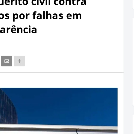
érito civil contra
os por falhas em
parência