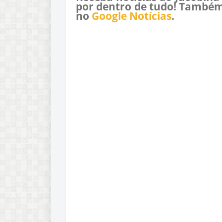
por dentro de tudo! Também
no
Google Notícias
.