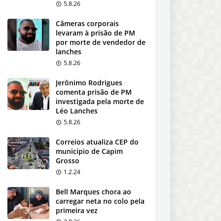
5.8.26
Câmeras corporais
levaram à prisão de PM
por morte de vendedor de
lanches
5.8.26
Jerônimo Rodrigues
comenta prisão de PM
investigada pela morte de
Léo Lanches
5.8.26
Correios atualiza CEP do
município de Capim
Grosso
1.2.24
Bell Marques chora ao
carregar neta no colo pela
primeira vez