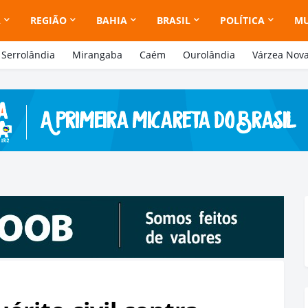
A
REGIÃO
BAHIA
BRASIL
POLÍTICA
M
Serrolândia
Mirangaba
Caém
Ourolândia
Várzea Nov