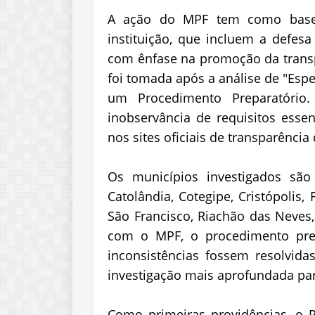
A ação do MPF tem como base as
instituição, que incluem a defes
com ênfase na promoção da transp
foi tomada após a análise de "Esp
um Procedimento Preparatório
inobservância de requisitos esse
nos sites oficiais de transparência 
Os municípios investigados são A
Catolândia, Cotegipe, Cristópoli
São Francisco, Riachão das Neves,
com o MPF, o procedimento prep
inconsistências fossem resolvida
investigação mais aprofundada par
Como primeiras providências, o P