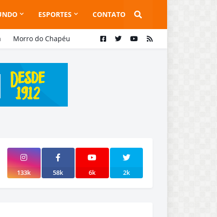
UNDO
ESPORTES
CONTATO
a
Morro do Chapéu
133k
58k
6k
2k