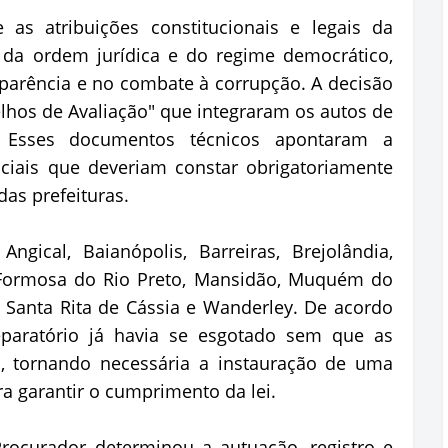
 atribuições constitucionais e legais da
a da ordem jurídica e do regime democrático,
arência e no combate à corrupção. A decisão
elhos de Avaliação" que integraram os autos de
. Esses documentos técnicos apontaram a
nciais que deveriam constar obrigatoriamente
das prefeituras.
ngical, Baianópolis, Barreiras, Brejolândia,
s, Formosa do Rio Preto, Mansidão, Muquém do
 Santa Rita de Cássia e Wanderley. De acordo
aratório já havia se esgotado sem que as
s, tornando necessária a instauração de uma
a garantir o cumprimento da lei.
rocurador determinou a autuação, registro e