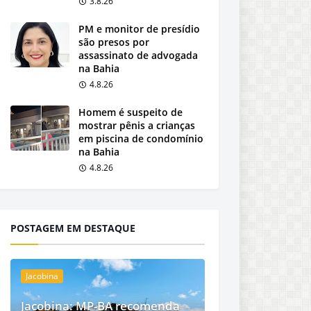
3.8.26
PM e monitor de presídio
são presos por
assassinato de advogada
na Bahia
4.8.26
Homem é suspeito de
mostrar pênis a crianças
em piscina de condomínio
na Bahia
4.8.26
POSTAGEM EM DESTAQUE
Jacobina
Jacobina: MP-BA recomenda