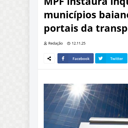
MPF instaura inqu
municípios baian
portais da trans
Redação
12.11.25
Facebook
Twitter