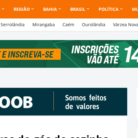
A
REGIÃO
BAHIA
BRASIL
POLÍTICA
M
Serrolândia
Mirangaba
Caém
Ourolândia
Várzea Nov