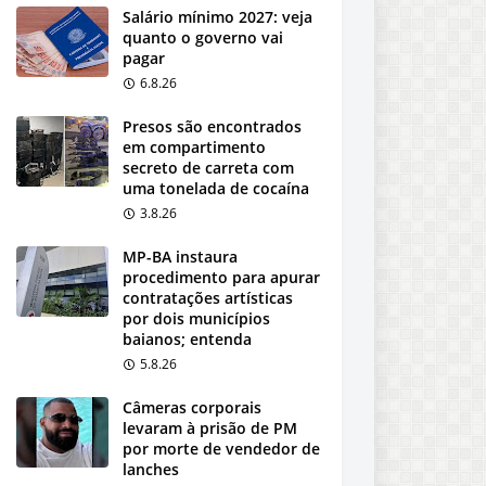
Salário mínimo 2027: veja
quanto o governo vai
pagar
6.8.26
Presos são encontrados
em compartimento
secreto de carreta com
uma tonelada de cocaína
3.8.26
MP-BA instaura
procedimento para apurar
contratações artísticas
por dois municípios
baianos; entenda
5.8.26
Câmeras corporais
levaram à prisão de PM
por morte de vendedor de
lanches