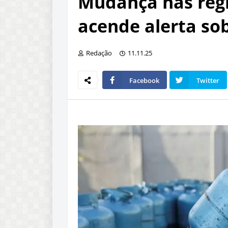
Mudança nas regr
acende alerta so
Redação
11.11.25
Facebook
Twitter