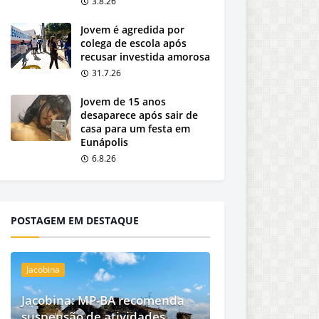
3.8.26
Jovem é agredida por
colega de escola após
recusar investida amorosa
31.7.26
Jovem de 15 anos
desaparece após sair de
casa para um festa em
Eunápolis
6.8.26
POSTAGEM EM DESTAQUE
Jacobina
Jacobina: MP-BA recomenda
suspensão de atividades