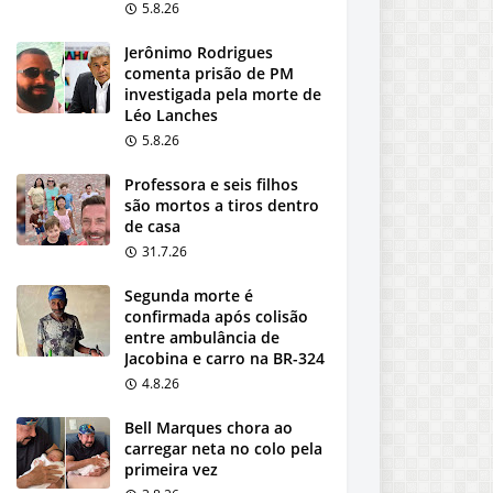
5.8.26
Jerônimo Rodrigues
comenta prisão de PM
investigada pela morte de
Léo Lanches
5.8.26
Professora e seis filhos
são mortos a tiros dentro
de casa
31.7.26
Segunda morte é
confirmada após colisão
entre ambulância de
Jacobina e carro na BR-324
4.8.26
Bell Marques chora ao
carregar neta no colo pela
primeira vez