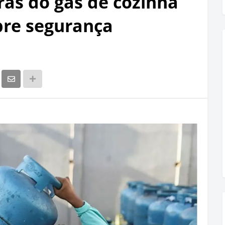
as do gás de cozinha
bre segurança