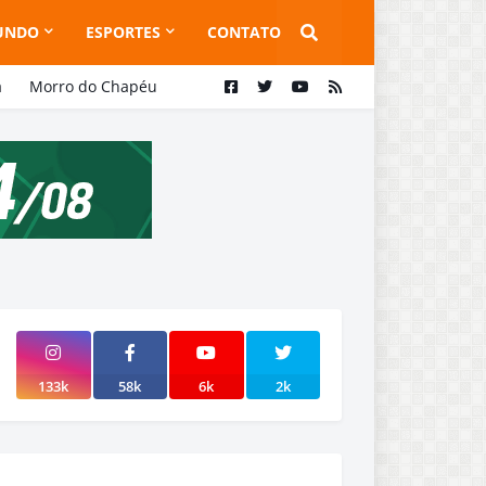
UNDO
ESPORTES
CONTATO
a
Morro do Chapéu
133k
58k
6k
2k