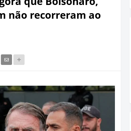
gora que Bolsonaro,
m não recorreram ao