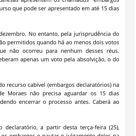
ecurso que pode ser apresentado em até 15 dias
dezembro. No entanto, pela jurisprudência do
são permitidos quando há ao menos dois votos
que não ocorreu para nenhum desses réus.
eberam apenas um voto pela absolvição, o do
do recurso cabível (embargos declaratórios) na
 de Moraes não precisa aguardar os 15 dias
podendo encerrar o processo antes. Caberá ao
eclaratório, a partir desta terça-feira (25),
 os embargos e pautar o julgamento deles na