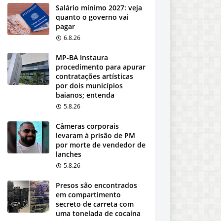
Salário mínimo 2027: veja
quanto o governo vai
pagar
6.8.26
MP-BA instaura
procedimento para apurar
contratações artísticas
por dois municípios
baianos; entenda
5.8.26
Câmeras corporais
levaram à prisão de PM
por morte de vendedor de
lanches
5.8.26
Presos são encontrados
em compartimento
secreto de carreta com
uma tonelada de cocaína