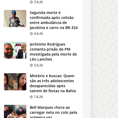
3.8.26
Segunda morte é
confirmada após colisão
entre ambulância de
Jacobina e carro na BR-324
4.8.26
Jerônimo Rodrigues
comenta prisão de PM
investigada pela morte de
Léo Lanches
5.8.26
Mistério e buscas: Quem
são as três adolescentes
desaparecidas após
saírem de festas na Bahia
7.8.26
Bell Marques chora ao
carregar neta no colo pela
primeira vez