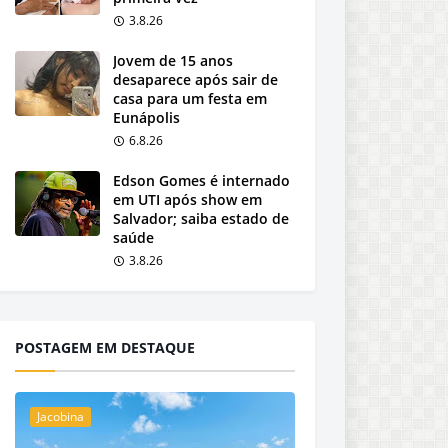
3.8.26
Jovem de 15 anos
desaparece após sair de
casa para um festa em
Eunápolis
6.8.26
Edson Gomes é internado
em UTI após show em
Salvador; saiba estado de
saúde
3.8.26
POSTAGEM EM DESTAQUE
Jacobina