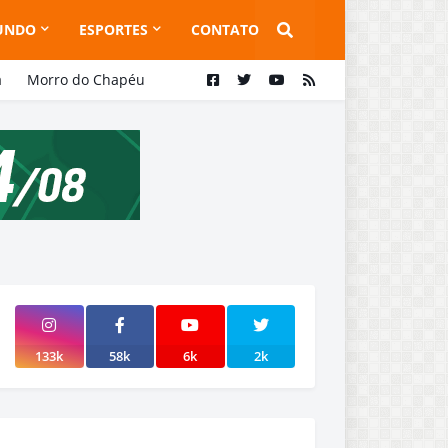
UNDO
ESPORTES
CONTATO
a
Morro do Chapéu
133k
58k
6k
2k