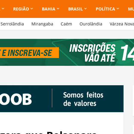
A
REGIÃO
BAHIA
BRASIL
POLÍTICA
M
Serrolândia
Mirangaba
Caém
Ourolândia
Várzea Nov