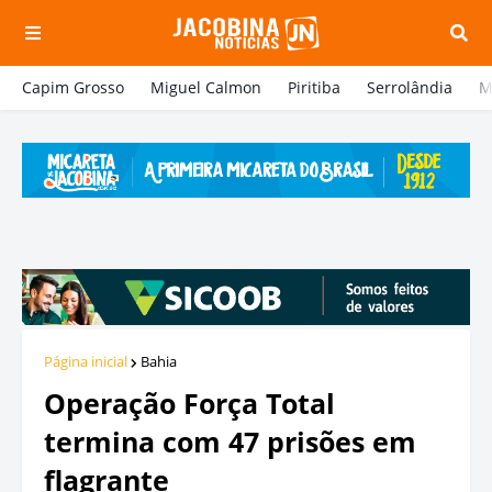
Capim Grosso
Miguel Calmon
Piritiba
Serrolândia
M
Página inicial
Bahia
Operação Força Total
termina com 47 prisões em
flagrante