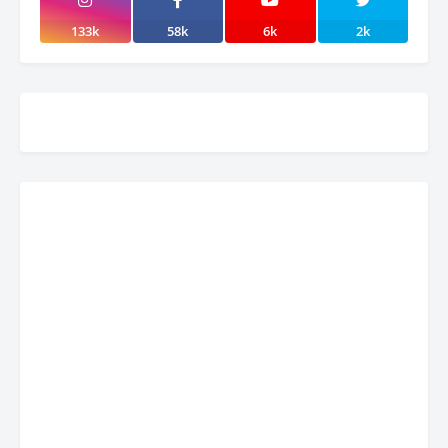
133k
58k
6k
2k