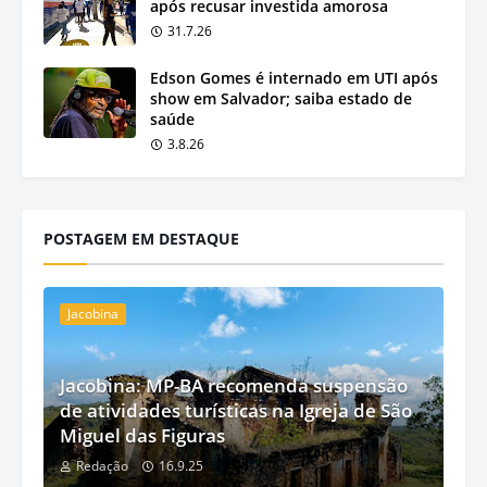
após recusar investida amorosa
31.7.26
Edson Gomes é internado em UTI após
show em Salvador; saiba estado de
saúde
3.8.26
POSTAGEM EM DESTAQUE
Jacobina
Jacobina: MP-BA recomenda suspensão
de atividades turísticas na Igreja de São
Miguel das Figuras
Redação
16.9.25