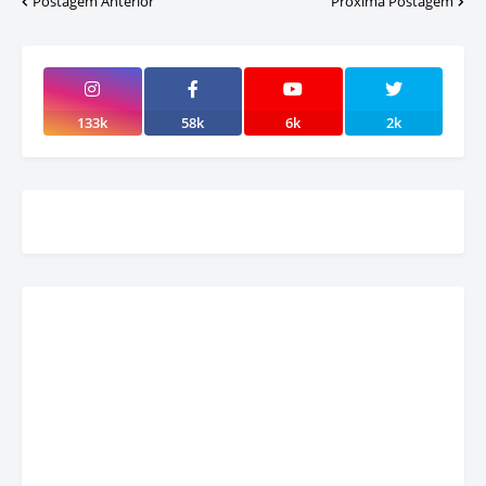
Postagem Anterior
Próxima Postagem
133k
58k
6k
2k