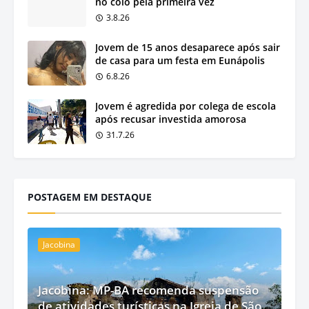
no colo pela primeira vez
3.8.26
Jovem de 15 anos desaparece após sair
de casa para um festa em Eunápolis
6.8.26
Jovem é agredida por colega de escola
após recusar investida amorosa
31.7.26
POSTAGEM EM DESTAQUE
Jacobina
Jacobina: MP-BA recomenda suspensão
de atividades turísticas na Igreja de São