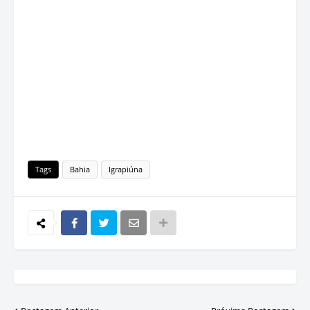
Tags
Bahia
Igrapiúna