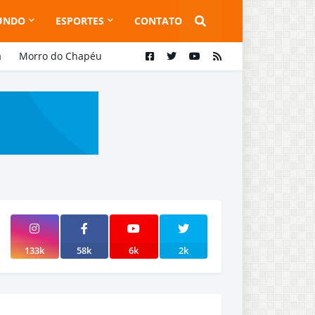
UNDO
ESPORTES
CONTATO
a
Morro do Chapéu
133k
58k
6k
2k