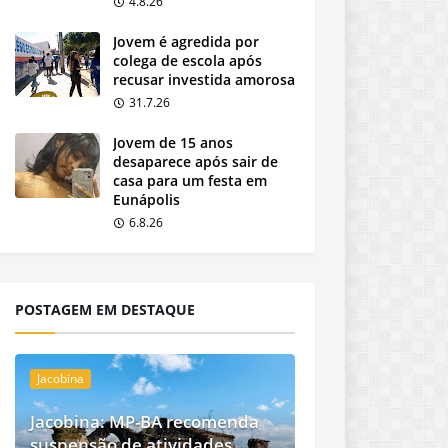
4.8.26
Jovem é agredida por
colega de escola após
recusar investida amorosa
31.7.26
Jovem de 15 anos
desaparece após sair de
casa para um festa em
Eunápolis
6.8.26
POSTAGEM EM DESTAQUE
Jacobina
Jacobina: MP-BA recomenda
suspensão de atividades