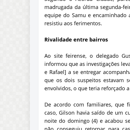
madrugada da última segunda-feir
equipe do Samu e encaminhado ao
resistiu aos ferimentos.
Rivalidade entre bairros
Ao site feirense, o delegado Gu
informou que as investigações lev
e Rafael] a se entregar acompan
que os dois suspeitos estavam 
envolvidos, o que teria reforçado a
De acordo com familiares, que f
caso, Gilson havia saído de um c
noite do domingo (4) e acabou se 
não conseguiu retornar para ca