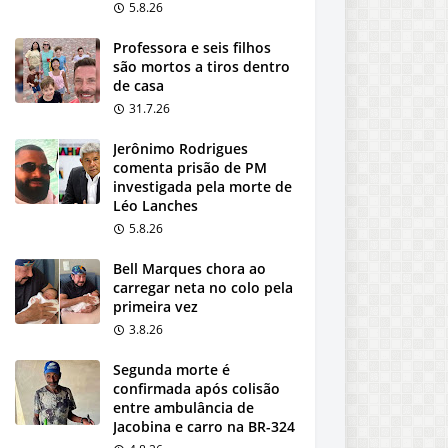
5.8.26
Professora e seis filhos
são mortos a tiros dentro
de casa
31.7.26
Jerônimo Rodrigues
comenta prisão de PM
investigada pela morte de
Léo Lanches
5.8.26
Bell Marques chora ao
carregar neta no colo pela
primeira vez
3.8.26
Segunda morte é
confirmada após colisão
entre ambulância de
Jacobina e carro na BR-324