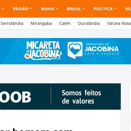
A
REGIÃO
BAHIA
BRASIL
POLÍTICA
M
Serrolândia
Mirangaba
Caém
Ourolândia
Várzea Nov