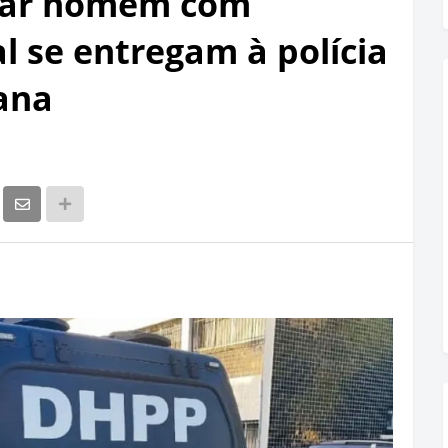
tar homem com
l se entregam à polícia
ana