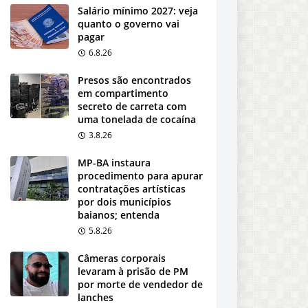
Salário mínimo 2027: veja
quanto o governo vai
pagar
6.8.26
Presos são encontrados
em compartimento
secreto de carreta com
uma tonelada de cocaína
3.8.26
MP-BA instaura
procedimento para apurar
contratações artísticas
por dois municípios
baianos; entenda
5.8.26
Câmeras corporais
levaram à prisão de PM
por morte de vendedor de
lanches