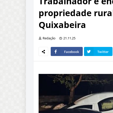
Trabalhador é e
propriedade rural
Quixabeira
Redação
21.11.25
Facebook
Twitter