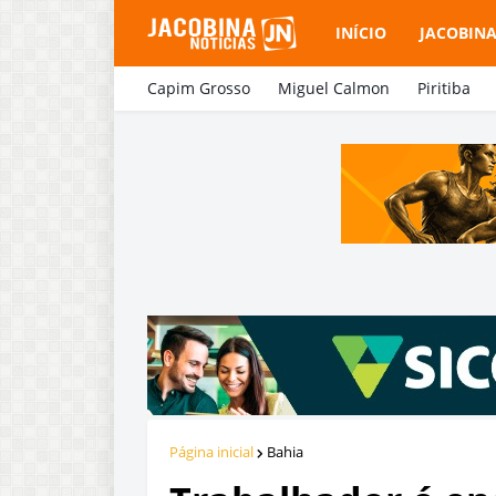
INÍCIO
JACOBIN
Capim Grosso
Miguel Calmon
Piritiba
Página inicial
Bahia