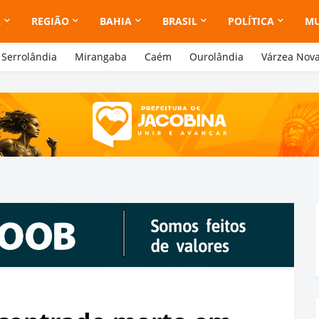
A
REGIÃO
BAHIA
BRASIL
POLÍTICA
M
Serrolândia
Mirangaba
Caém
Ourolândia
Várzea Nov