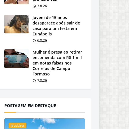
3.8.26
Jovem de 15 anos
desaparece após sair de
casa para um festa em
Eunápolis
6.8.26
Mulher é presa ao retirar
encomenda com R$ 1 mil
em notas falsas nos
Correios de Campo
Formoso
7.8.26
POSTAGEM EM DESTAQUE
Jacobina