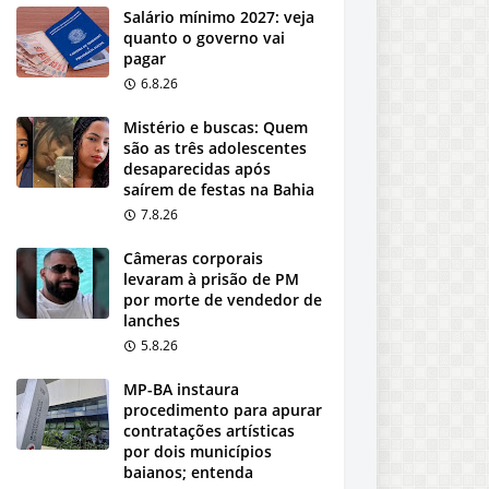
Salário mínimo 2027: veja
quanto o governo vai
pagar
6.8.26
Mistério e buscas: Quem
são as três adolescentes
desaparecidas após
saírem de festas na Bahia
7.8.26
Câmeras corporais
levaram à prisão de PM
por morte de vendedor de
lanches
5.8.26
MP-BA instaura
procedimento para apurar
contratações artísticas
por dois municípios
baianos; entenda