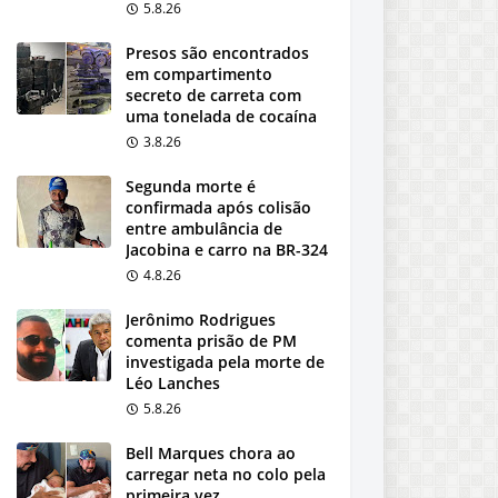
5.8.26
Presos são encontrados
em compartimento
secreto de carreta com
uma tonelada de cocaína
3.8.26
Segunda morte é
confirmada após colisão
entre ambulância de
Jacobina e carro na BR-324
4.8.26
Jerônimo Rodrigues
comenta prisão de PM
investigada pela morte de
Léo Lanches
5.8.26
Bell Marques chora ao
carregar neta no colo pela
primeira vez