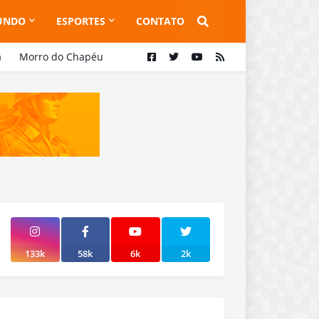
UNDO
ESPORTES
CONTATO
a
Morro do Chapéu
133k
58k
6k
2k