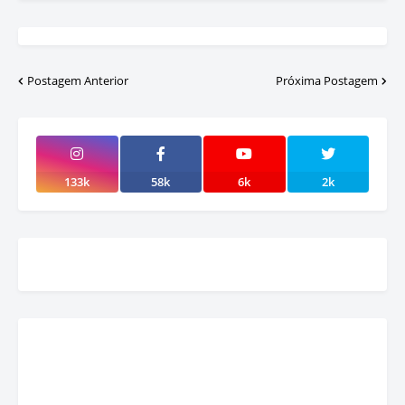
Postagem Anterior
Próxima Postagem
133k
58k
6k
2k