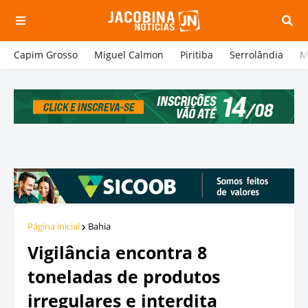
Capim Grosso
Miguel Calmon
Piritiba
Serrolândia
M
Página inicial
Bahia
Vigilância encontra 8
toneladas de produtos
irregulares e interdita