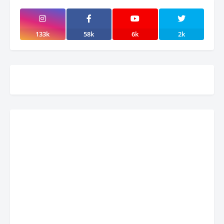
133k
58k
6k
2k