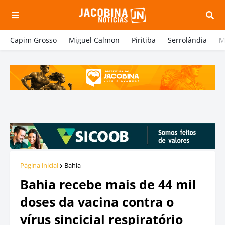
Capim Grosso
Miguel Calmon
Piritiba
Serrolândia
M
Página inicial
Bahia
Bahia recebe mais de 44 mil
doses da vacina contra o
vírus sincicial respiratório