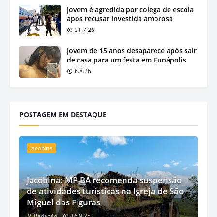
Jovem é agredida por colega de escola
após recusar investida amorosa
31.7.26
Jovem de 15 anos desaparece após sair
de casa para um festa em Eunápolis
6.8.26
POSTAGEM EM DESTAQUE
Jacobina
Jacobina: MP-BA recomenda suspensão
de atividades turísticas na Igreja de São
Miguel das Figuras
Redação
16.9.25