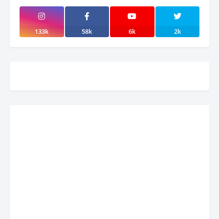
133k
58k
6k
2k