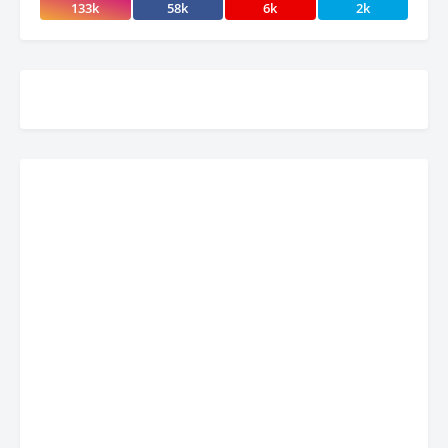
133k
58k
6k
2k