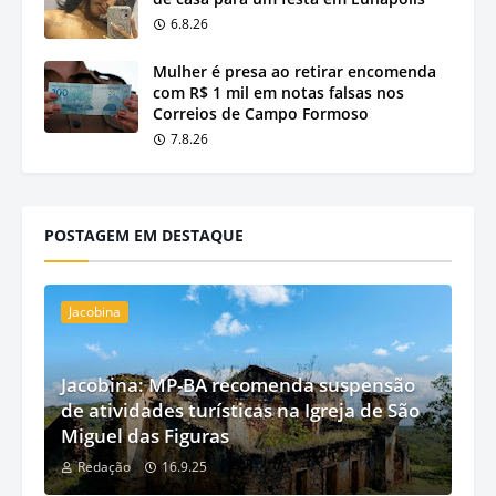
6.8.26
Mulher é presa ao retirar encomenda
com R$ 1 mil em notas falsas nos
Correios de Campo Formoso
7.8.26
POSTAGEM EM DESTAQUE
Jacobina
Jacobina: MP-BA recomenda suspensão
de atividades turísticas na Igreja de São
Miguel das Figuras
Redação
16.9.25