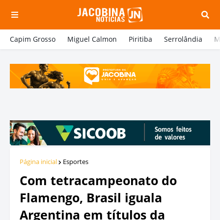
Capim Grosso
Miguel Calmon
Piritiba
Serrolândia
M
Página inicial
Esportes
Com tetracampeonato do
Flamengo, Brasil iguala
Argentina em títulos da