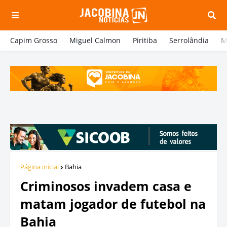
Capim Grosso
Miguel Calmon
Piritiba
Serrolândia
M
Página inicial
Bahia
Criminosos invadem casa e
matam jogador de futebol na
Bahia