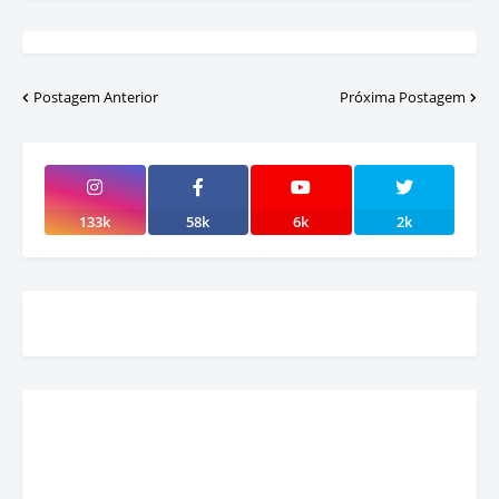
Postagem Anterior
Próxima Postagem
133k
58k
6k
2k