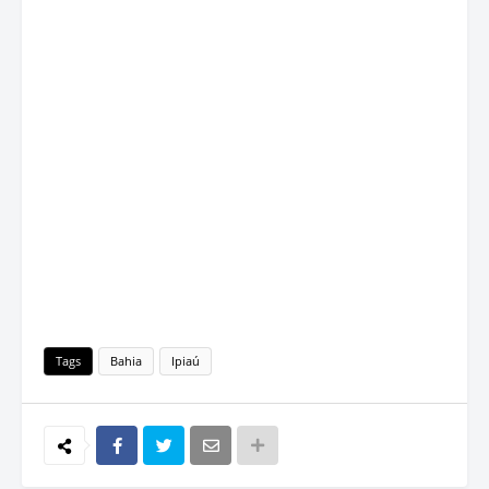
Tags
Bahia
Ipiaú