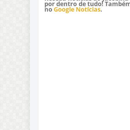
por dentro de tudo! Também
no
Google Notícias
.