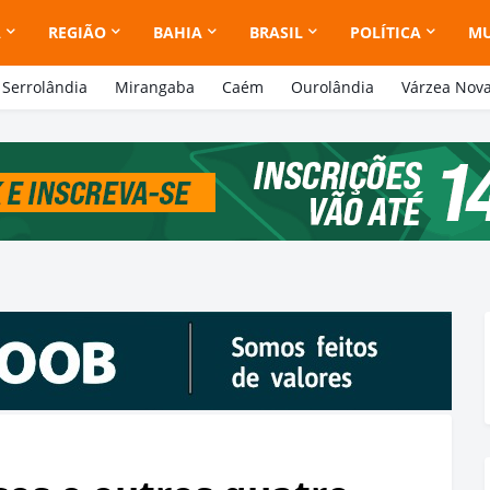
A
REGIÃO
BAHIA
BRASIL
POLÍTICA
M
Serrolândia
Mirangaba
Caém
Ourolândia
Várzea Nov