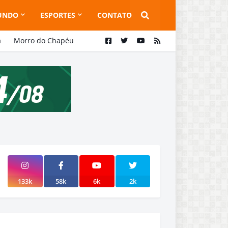
UNDO
ESPORTES
CONTATO
a
Morro do Chapéu
133k
58k
6k
2k