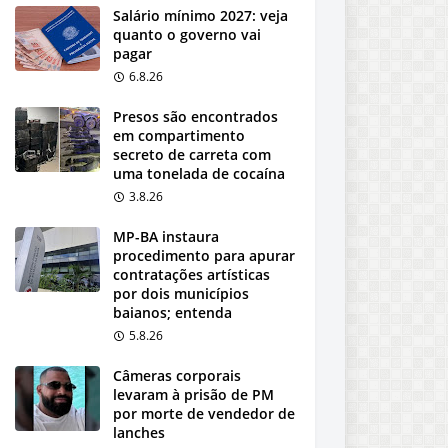
Salário mínimo 2027: veja
quanto o governo vai
pagar
6.8.26
Presos são encontrados
em compartimento
secreto de carreta com
uma tonelada de cocaína
3.8.26
MP-BA instaura
procedimento para apurar
contratações artísticas
por dois municípios
baianos; entenda
5.8.26
Câmeras corporais
levaram à prisão de PM
por morte de vendedor de
lanches