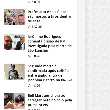
5.8.26
Professora e seis filhos
são mortos a tiros dentro
de casa
31.7.26
Jerônimo Rodrigues
comenta prisão de PM
investigada pela morte de
Léo Lanches
5.8.26
Segunda morte é
confirmada após colisão
entre ambulância de
Jacobina e carro na BR-324
4.8.26
Bell Marques chora ao
carregar neta no colo pela
primeira vez