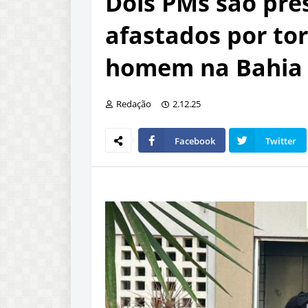
Dois PMs são pre
afastados por to
homem na Bahia
Redação
2.12.25
Facebook
Twitter