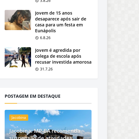
3.8.26
Jovem de 15 anos
desaparece após sair de
casa para um festa em
Eunápolis
6.8.26
Jovem é agredida por
colega de escola após
recusar investida amorosa
31.7.26
POSTAGEM EM DESTAQUE
Jacobina
Jacobina: MP-BA recomenda
suspensão de atividades