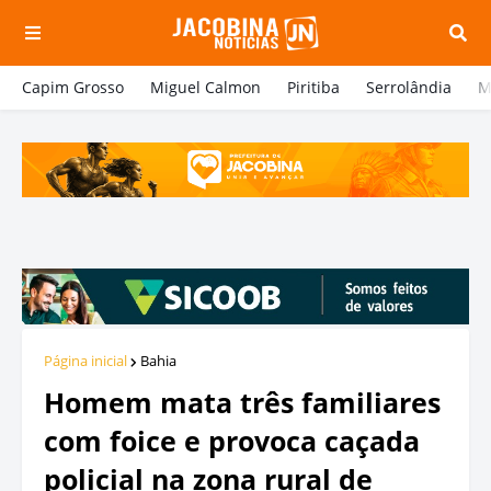
Capim Grosso
Miguel Calmon
Piritiba
Serrolândia
M
Página inicial
Bahia
Homem mata três familiares
com foice e provoca caçada
policial na zona rural de