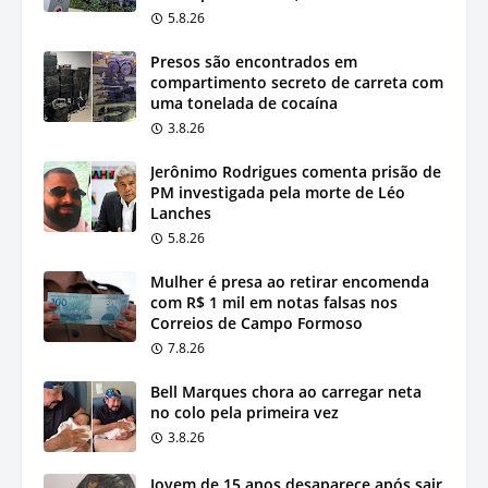
5.8.26
Presos são encontrados em
compartimento secreto de carreta com
uma tonelada de cocaína
3.8.26
Jerônimo Rodrigues comenta prisão de
PM investigada pela morte de Léo
Lanches
5.8.26
Mulher é presa ao retirar encomenda
com R$ 1 mil em notas falsas nos
Correios de Campo Formoso
7.8.26
Bell Marques chora ao carregar neta
no colo pela primeira vez
3.8.26
Jovem de 15 anos desaparece após sair