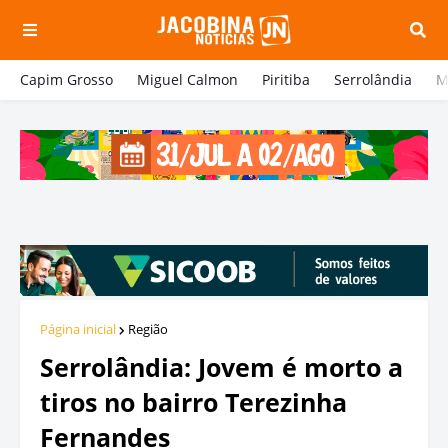
Capim Grosso
Miguel Calmon
Piritiba
Serrolândia
M
Página inicial
Região
Serrolândia: Jovem é morto a
tiros no bairro Terezinha
Fernandes