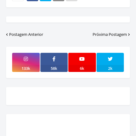
Postagem Anterior
Próxima Postagem
133k
58k
6k
2k