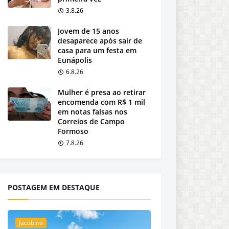
3.8.26
Jovem de 15 anos
desaparece após sair de
casa para um festa em
Eunápolis
6.8.26
Mulher é presa ao retirar
encomenda com R$ 1 mil
em notas falsas nos
Correios de Campo
Formoso
7.8.26
POSTAGEM EM DESTAQUE
Jacobina