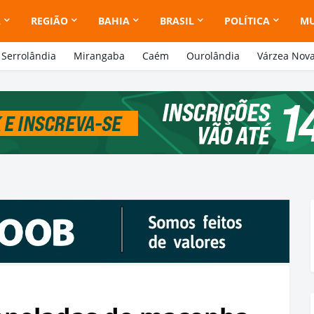
A
REGIÃO
BAHIA
BRASIL
POLÍTICA
M
Serrolândia
Mirangaba
Caém
Ourolândia
Várzea Nov