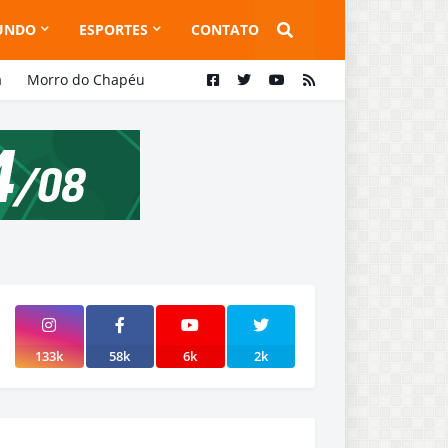
UNDO
ESPORTES
CONTATO
a
Morro do Chapéu
133k
58k
6k
2k