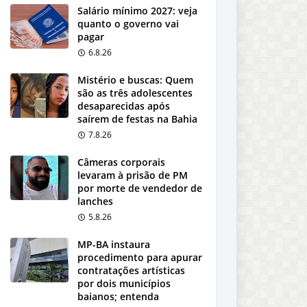
Salário mínimo 2027: veja
quanto o governo vai
pagar
6.8.26
Mistério e buscas: Quem
são as três adolescentes
desaparecidas após
saírem de festas na Bahia
7.8.26
Câmeras corporais
levaram à prisão de PM
por morte de vendedor de
lanches
5.8.26
MP-BA instaura
procedimento para apurar
contratações artísticas
por dois municípios
baianos; entenda