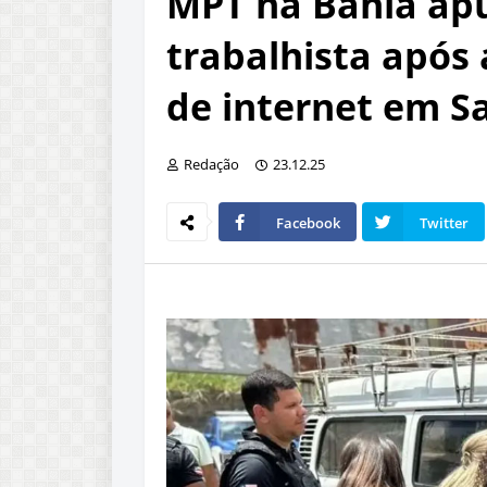
MPT na Bahia apu
trabalhista após 
de internet em S
Redação
23.12.25
Facebook
Twitter