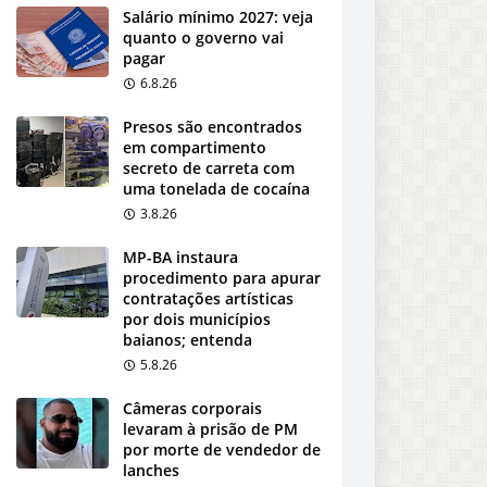
Salário mínimo 2027: veja
quanto o governo vai
pagar
6.8.26
Presos são encontrados
em compartimento
secreto de carreta com
uma tonelada de cocaína
3.8.26
MP-BA instaura
procedimento para apurar
contratações artísticas
por dois municípios
baianos; entenda
5.8.26
Câmeras corporais
levaram à prisão de PM
por morte de vendedor de
lanches