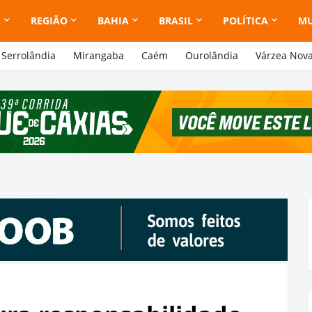
A
REGIÃO
BAHIA
BRASIL
POLÍTICA
M
Serrolândia
Mirangaba
Caém
Ourolândia
Várzea Nov