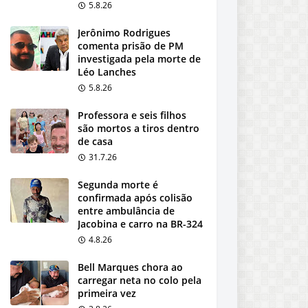
5.8.26
Jerônimo Rodrigues
comenta prisão de PM
investigada pela morte de
Léo Lanches
5.8.26
Professora e seis filhos
são mortos a tiros dentro
de casa
31.7.26
Segunda morte é
confirmada após colisão
entre ambulância de
Jacobina e carro na BR-324
4.8.26
Bell Marques chora ao
carregar neta no colo pela
primeira vez