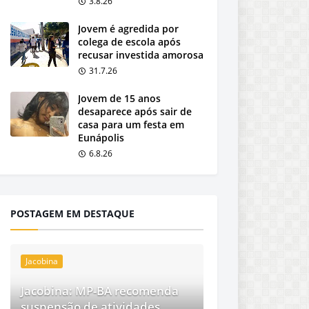
3.8.26
Jovem é agredida por
colega de escola após
recusar investida amorosa
31.7.26
Jovem de 15 anos
desaparece após sair de
casa para um festa em
Eunápolis
6.8.26
POSTAGEM EM DESTAQUE
Jacobina
Jacobina: MP-BA recomenda
suspensão de atividades