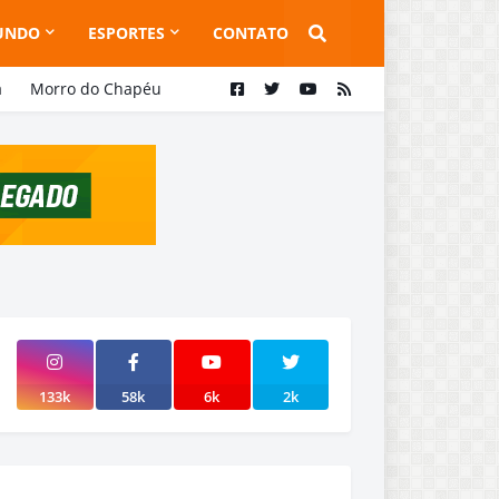
UNDO
ESPORTES
CONTATO
a
Morro do Chapéu
133k
58k
6k
2k