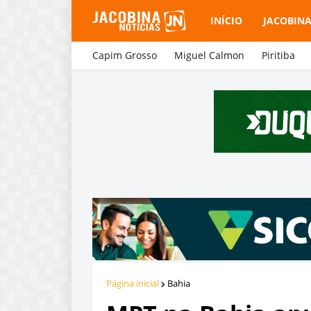
INÍCIO
JACOBIN
Capim Grosso
Miguel Calmon
Piritiba
Página inicial
Bahia