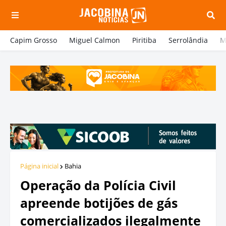
Capim Grosso
Miguel Calmon
Piritiba
Serrolândia
M
Página inicial
Bahia
Operação da Polícia Civil
apreende botijões de gás
comercializados ilegalmente