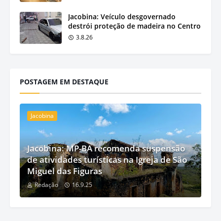
Jacobina: Veículo desgovernado
destrói proteção de madeira no Centro
3.8.26
POSTAGEM EM DESTAQUE
Jacobina
Jacobina: MP-BA recomenda suspensão
de atividades turísticas na Igreja de São
Miguel das Figuras
Redação
16.9.25