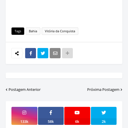
Tags
Bahia
Vitória da Conquista
Postagem Anterior
Próxima Postagem
133k
58k
6k
2k