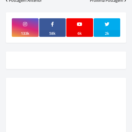
Postagem Anterior
Próxima Postagem
133k
58k
6k
2k