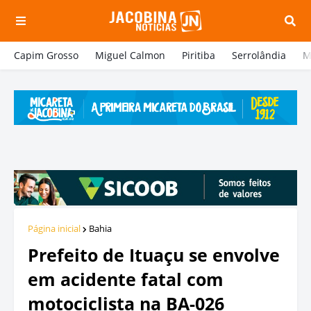
Capim Grosso
Miguel Calmon
Piritiba
Serrolândia
M
Página inicial
Bahia
Prefeito de Ituaçu se envolve
em acidente fatal com
motociclista na BA-026