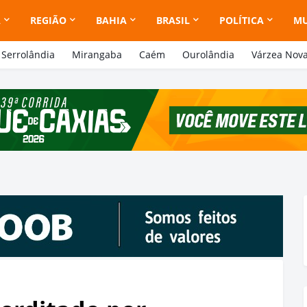
A
REGIÃO
BAHIA
BRASIL
POLÍTICA
M
Serrolândia
Mirangaba
Caém
Ourolândia
Várzea Nov