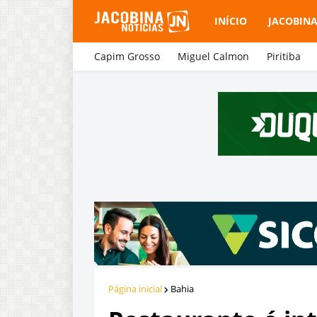
INÍCIO
JACOBIN
Capim Grosso
Miguel Calmon
Piritiba
Página inicial
Bahia