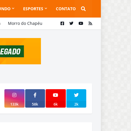
UNDO
ESPORTES
CONTATO
a
Morro do Chapéu
133k
58k
6k
2k