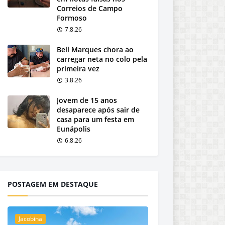
Correios de Campo
Formoso
7.8.26
Bell Marques chora ao
carregar neta no colo pela
primeira vez
3.8.26
Jovem de 15 anos
desaparece após sair de
casa para um festa em
Eunápolis
6.8.26
POSTAGEM EM DESTAQUE
Jacobina