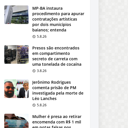
MP-BA instaura
procedimento para apurar
contratações artísticas
por dois municípios
baianos; entenda
5.8.26
Presos são encontrados
em compartimento
secreto de carreta com
uma tonelada de cocaína
3.8.26
Jerônimo Rodrigues
comenta prisão de PM
investigada pela morte de
Léo Lanches
5.8.26
Mulher é presa ao retirar
encomenda com R$ 1 mil
em notas falsas nos