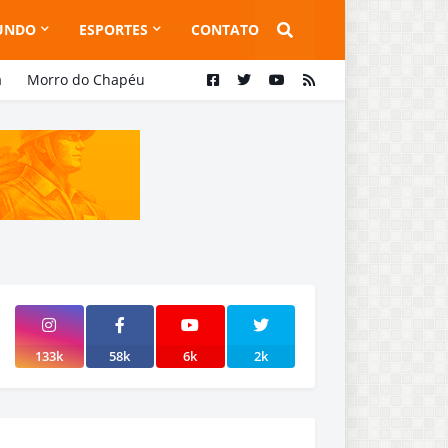
UNDO
ESPORTES
CONTATO
a
Morro do Chapéu
133k
58k
6k
2k