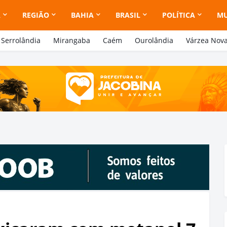
A
REGIÃO
BAHIA
BRASIL
POLÍTICA
M
Serrolândia
Mirangaba
Caém
Ourolândia
Várzea Nov