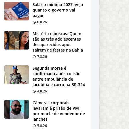
Salário mínimo 2027: veja
quanto o governo vai
pagar
6.8.26
Mistério e buscas: Quem
são as três adolescentes
desaparecidas após
saírem de festas na Bahia
7.8.26
Segunda morte é
confirmada após colisão
entre ambulância de
Jacobina e carro na BR-324
4.8.26
Câmeras corporais
levaram à prisão de PM
por morte de vendedor de
lanches
5.8.26