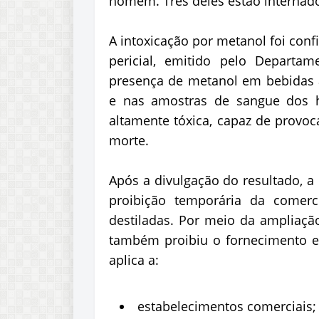
homem. Três deles estão internad
A intoxicação por metanol foi conf
pericial, emitido pelo Departam
presença de metanol em bebidas a
e nas amostras de sangue dos h
altamente tóxica, capaz de provoca
morte.
Após a divulgação do resultado, a
proibição temporária da comerc
destiladas. Por meio da ampliação
também proibiu o fornecimento e d
aplica a:
estabelecimentos comerciais;