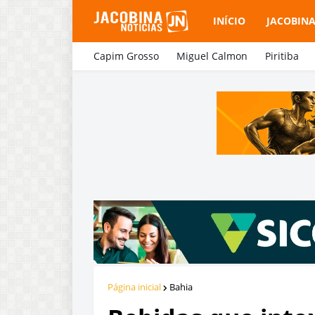
INÍCIO
JACOBIN
Capim Grosso
Miguel Calmon
Piritiba
Página inicial
Bahia