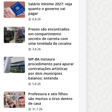
Salário mínimo 2027: veja
quanto o governo vai
pagar
6.8.26
Presos são encontrados
em compartimento
secreto de carreta com
uma tonelada de cocaína
3.8.26
MP-BA instaura
procedimento para apurar
contratações artísticas
por dois municípios
baianos; entenda
5.8.26
Professora e seis filhos
são mortos a tiros dentro
de casa
31.7.26