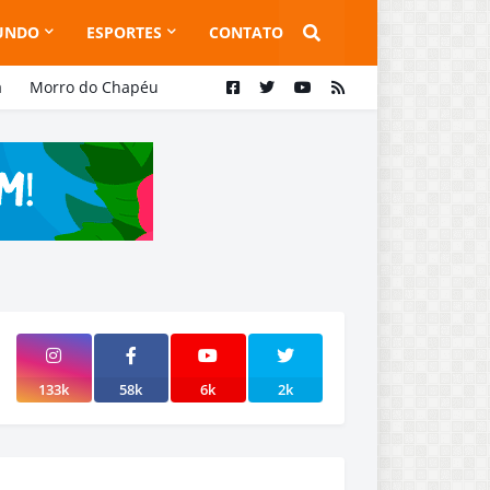
UNDO
ESPORTES
CONTATO
a
Morro do Chapéu
133k
58k
6k
2k