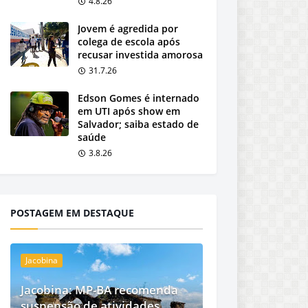
4.8.26
Jovem é agredida por
colega de escola após
recusar investida amorosa
31.7.26
Edson Gomes é internado
em UTI após show em
Salvador; saiba estado de
saúde
3.8.26
POSTAGEM EM DESTAQUE
Jacobina
Jacobina: MP-BA recomenda
suspensão de atividades