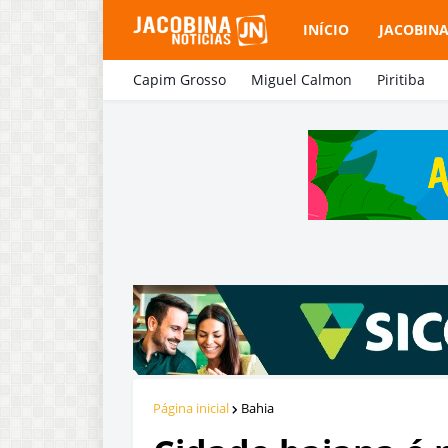
INÍCIO
JACOBIN
Capim Grosso
Miguel Calmon
Piritiba
Página inicial
Bahia