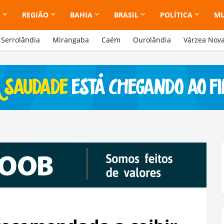
A
REGIÃO
BAHIA
BRASIL
POLÍTICA
M
Serrolândia
Mirangaba
Caém
Ourolândia
Várzea Nov