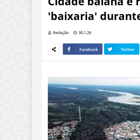
Cidade baiana é 
'baixaria' duran
Redação
30.1.26
Facebook
Twitter