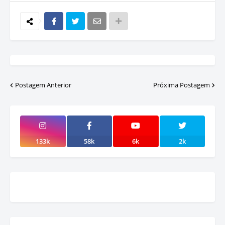
Postagem Anterior
Próxima Postagem
133k
58k
6k
2k