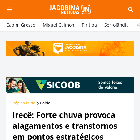
Capim Grosso
Miguel Calmon
Piritiba
Serrolândia
M
Página inicial
Bahia
Irecê: Forte chuva provoca
alagamentos e transtornos
em pontos estratégicos